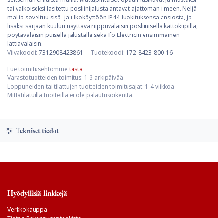
tai valkoiseksi lasitettu posliinijalusta antavat ajattoman ilmeen. Neljä
mallia soveltuu sisä- ja ulkokäyttöön IP44-luokituksensa ansiosta, ja
lisäksi sarjaan kuuluu näyttävä riippuvalaisin posliinisella kattokupilla,
pöytävalaisin puisella jalustalla sekä Ifö Electricin ensimmäinen
lattiavalaisin.
Viivakoodi:
7312908423861
Tuotekoodi:
172-8423-800-16
Lue toimitusehtomme
tästä
Varastotuotteiden toimitus: 1-3 arkipäivää
Loppuneiden tai tilattujen tuotteiden toimitusajat: 1-4 viikkoa
Mittatilatuilla tuotteilla ei ole palautusoikeutta.
Tekniset tiedot
Hyödyllisiä linkkejä
Verkkokauppa