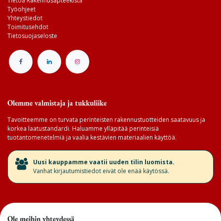
Tietoa Rakennusapteekista
Työohjeet
Yhteystiedot
Toimitusehdot
Tietosuojaseloste
Olemme valmistaja ja tukkuliike
Tavoitteemme on turvata perinteisten rakennustuotteiden saatavuus ja
korkea laatustandardi. Haluamme ylläpitää perinteisiä
tuotantomenetelmiä ja vaalia kestävien materiaalien käyttöä.
​Uusi kauppamme vaatii uuden tilin luomista.
Vanhat kirjautumistiedot eivät ole enää käytössä.
Ole meihin yhteydessä