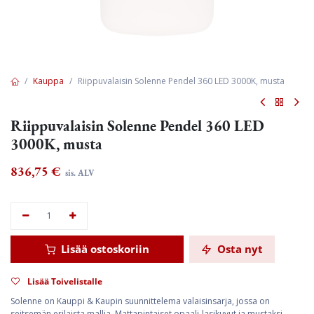
Kauppa
Riippuvalaisin Solenne Pendel 360 LED 3000K, musta
Riippuvalaisin Solenne Pendel 360 LED
3000K, musta
836,75
€
sis. ALV
Lisää ostoskoriin
Osta nyt
Lisää Toivelistalle
Solenne on Kauppi & Kaupin suunnittelema valaisinsarja, jossa on
seitsemän erilaista mallia. Mattapintaiset opaali-lasikuvut ja mustaksi