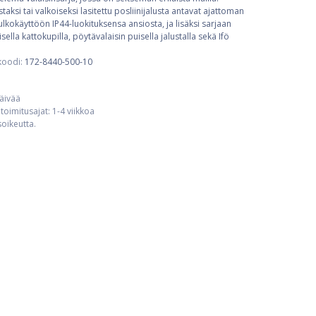
taksi tai valkoiseksi lasitettu posliinijalusta antavat ajattoman
 ulkokäyttöön IP44-luokituksensa ansiosta, ja lisäksi sarjaan
sella kattokupilla, pöytävalaisin puisella jalustalla sekä Ifö
koodi:
172-8440-500-10
päivää
toimitusajat: 1-4 viikkoa
usoikeutta.