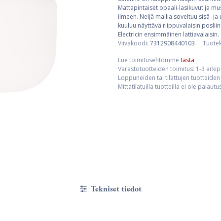
Mattapintaiset opaali-lasikuvut ja mus
ilmeen. Neljä mallia soveltuu sisä- ja
kuuluu näyttävä riippuvalaisin posliini
Electricin ensimmäinen lattiavalaisin.
Viivakoodi:
7312908440103
Tuote
Lue toimitusehtomme
tästä
Varastotuotteiden toimitus: 1-3 arki
Loppuneiden tai tilattujen tuotteiden 
Mittatilatuilla tuotteilla ei ole palaut
Tekniset tiedot