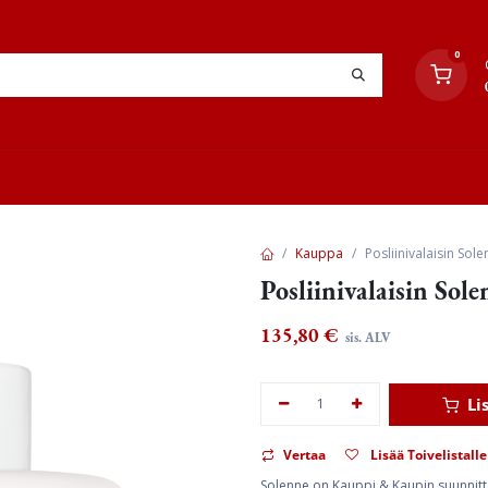
0
YHTEYSTIEDOT
TYÖOHJEET
JÄLLEENMYYJÄT
Kauppa
Posliinivalaisin Sol
Posliinivalaisin Sol
135,80
€
sis. ALV
Li
Vertaa
Lisää Toivelistalle
Solenne on Kauppi & Kaupin suunnittel