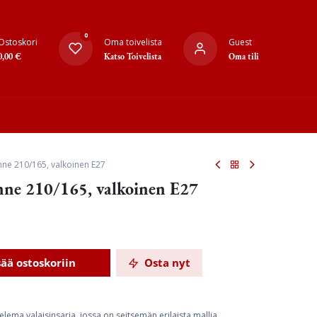
0
Ostoskori
Oma toivelista
Guest
0,00
€
Katso Toivelista
Oma tili
enne 210/165, valkoinen E27
enne 210/165, valkoinen E27
sää ostoskoriin
Osta nyt
ema valaisinsarja, jossa on seitsemän erilaista mallia.