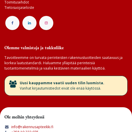
Toimitusehdot
Tietosuojaseloste
Olemme valmistaja ja tukkuliike
Tavoitteemme on turvata perinteisten rakennustuotteiden saatavuus ja
korkea laatustandardi. Haluamme ylläpitää perinteisiä
tuotantomenetelmiä ja vaalia kestävien materiaalien käyttöä.
​Uusi kauppamme vaatii uuden tilin luomista.
Vanhat kirjautumistiedot eivät ole enää käytössä.
Ole meihin yhteydessä
info@rakennusapteekki.fi