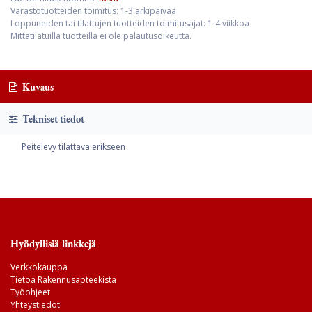
Varastotuotteiden toimitus: 1-3 arkipäivää
Loppuneiden tai tilattujen tuotteiden toimitusajat: 1-4 viikkoa
Mittatilatuilla tuotteilla ei ole palautusoikeutta.
Kuvaus
Tekniset tiedot
Peitelevy tilattava erikseen
Hyödyllisiä linkkejä
Verkkokauppa
Tietoa Rakennusapteekista
Työohjeet
Yhteystiedot