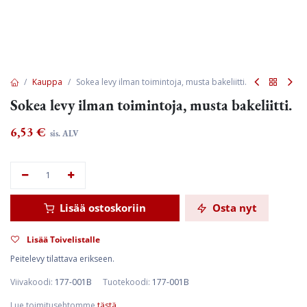
Kauppa
Sokea levy ilman toimintoja, musta bakeliitti.
Sokea levy ilman toimintoja, musta bakeliitti.
6,53
€
sis. ALV
Lisää ostoskoriin
Osta nyt
Lisää Toivelistalle
Peitelevy tilattava erikseen.
Viivakoodi:
177-001B
Tuotekoodi:
177-001B
Lue toimitusehtomme
tästä