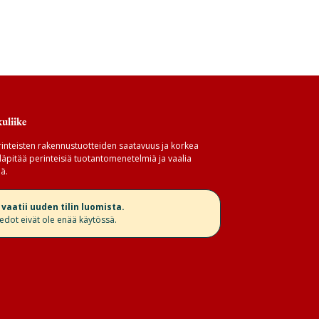
a
uliike
inteisten rakennustuotteiden saatavuus ja korkea
äpitää perinteisiä tuotantomenetelmiä ja vaalia
ä.
aatii uuden tilin luomista.
iedot eivät ole enää käytössä.