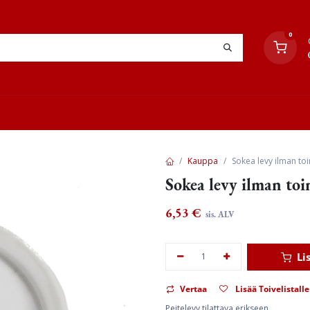
0
YHTEYSTIEDOT
TYÖOHJEET
JÄLLEENMYYJÄT
Kauppa
Sokea levy ilman toi
Sokea levy ilman toi
6,53
€
sis. ALV
Li
Vertaa
Lisää Toivelistalle
Peitelevy tilattava erikseen.