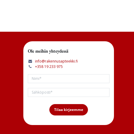
Ole meihin yhteydessä
info@rakennusapteekki.fi
+358 19 233 975
Tilaa kirjeemme