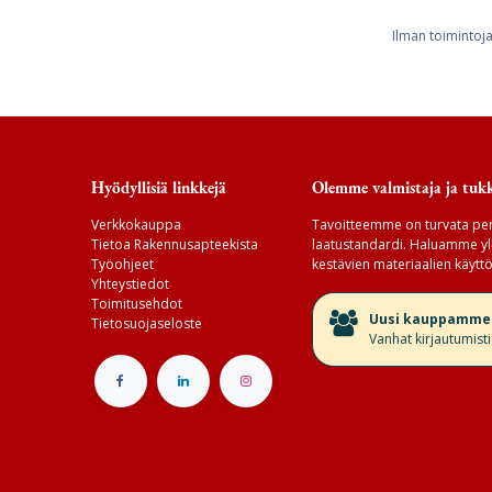
Ilman toimintoj
Hyödyllisiä linkkejä
Olemme valmistaja ja tukk
Verkkokauppa
Tavoitteemme on turvata per
Tietoa Rakennusapteekista
laatustandardi. Haluamme yll
Työohjeet
kestävien materiaalien käyttö
Yhteystiedot
Toimitusehdot
​Uusi kauppamme v
Tietosuojaseloste
Vanhat kirjautumist