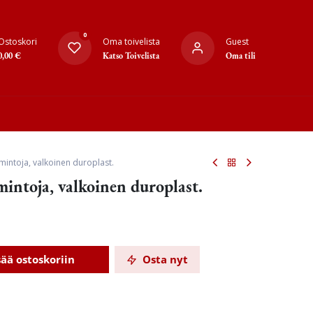
0
Ostoskori
Oma toivelista
Guest
0,00
€
Katso Toivelista
Oma tili
mintoja, valkoinen duroplast.
mintoja, valkoinen duroplast.
sää ostoskoriin
Osta nyt