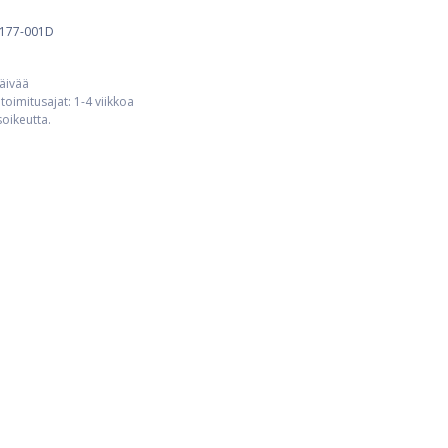
177-001D
päivää
toimitusajat: 1-4 viikkoa
usoikeutta.