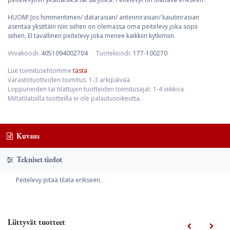
HUOM! Jos himmentimen/ datarasian/ antennirasian/ kaiutinrasian
asentaa yksittäin niin siihen on olemassa oma peitelevy joka sopii
siihen, EI tavallinen peitelevy joka menee kaikkiin kytkimiin.
Viivakoodi:
4051094002704
Tuotekoodi:
177-100270
Lue toimitusehtomme
tästä
Varastotuotteiden toimitus: 1-3 arkipäivää
Loppuneiden tai tilattujen tuotteiden toimitusajat: 1-4 viikkoa
Mittatilatuilla tuotteilla ei ole palautusoikeutta.
Kuvaus
Tekniset tiedot
Peitelevy pitää tilata erikseen.
Liittyvät tuotteet