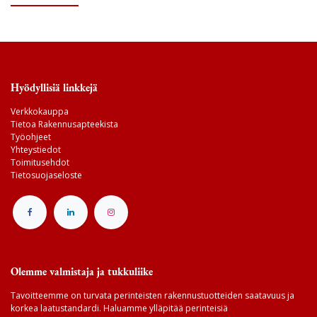
Hyödyllisiä linkkejä
Verkkokauppa
Tietoa Rakennusapteekista
Työohjeet
Yhteystiedot
Toimitusehdot
Tietosuojaseloste
Olemme valmistaja ja tukkuliike
Tavoitteemme on turvata perinteisten rakennustuotteiden saatavuus ja
korkea laatustandardi. Haluamme ylläpitää perinteisiä