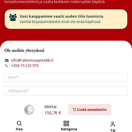
tuotantomenetelmiä ja vaalia kestävien materiaalien käyttöä.
​Uusi kauppamme vaatii uuden tilin luomista.
Vanhat kirjautumistiedot eivät ole enää käytössä.
Ole meihin yhteydessä
info@rakennusapteekki.fi
+358 19 233 975
Hinta:
Tilaa kirjeemme
Lisää ostoskoriin
150,76
€
Hae
Kategoria
Tili