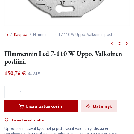
Kauppa
Himmennin Led 7-110 W Uppo. Valkoinen posliini.
Himmennin Led 7-110 W Uppo. Valkoinen
posliini.
150,76
€
sis. ALV
Lisää ostoskoriin
Osta nyt
Lisää Toivelistalle
Uppoasennettavat kytkimet ja pistorasiat voidaan yhdistää eri
peitelevyihin yksittäisiksi tai sarjoiksi. Peitelevyt on tilattava erikseen.