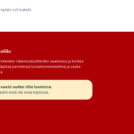
oplats och bakelit.
uliike
inteisten rakennustuotteiden saatavuus ja korkea
äpitää perinteisiä tuotantomenetelmiä ja vaalia
ä.
aatii uuden tilin luomista.
iedot eivät ole enää käytössä.