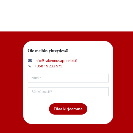
Ole meihin yhteydessä
info@rakennusapteekki.fi
+358 19 233 975
Tilaa kirjeemme