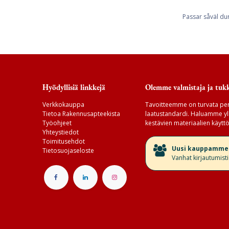
Passar såväl dur
Hyödyllisiä linkkejä
Olemme valmistaja ja tukk
Verkkokauppa
Tavoitteemme on turvata per
Tietoa Rakennusapteekista
laatustandardi. Haluamme yll
Työohjeet
kestävien materiaalien käyttö
Yhteystiedot
Toimitusehdot
​Uusi kauppamme v
Tietosuojaseloste
Vanhat kirjautumist