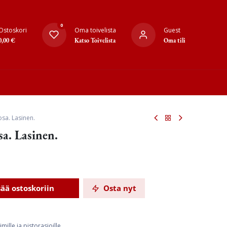
0
Ostoskori
Oma toivelista
Guest
0,00
€
Katso Toivelista
Oma tili
osa. Lasinen.
sa. Lasinen.
sää ostoskoriin
Osta nyt
mille ja pistorasioille.