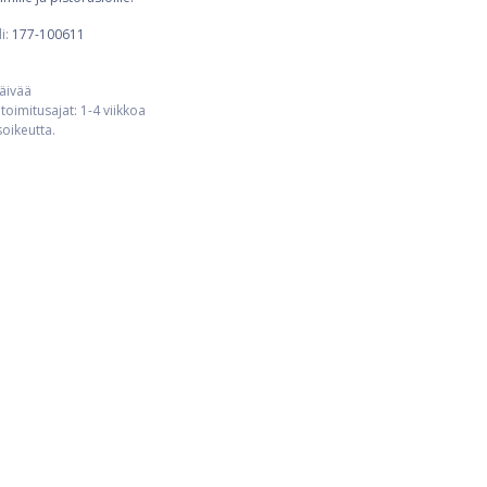
i:
177-100611
päivää
toimitusajat: 1-4 viikkoa
usoikeutta.