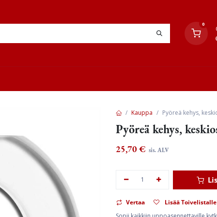
0
YHTEYSTIEDOT
TYÖOHJEET
JÄLLEENMYYJÄT
Kauppa
Pyöreä kehys, keski
Pyöreä kehys, keskio
25,70
€
sis. ALV
Li
Vertaa
Lisää Toivelistalle
Sopii kaikkiin uppoasennettaville kytki