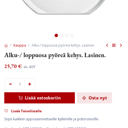
Kauppa
Alku-/ loppuosa pyöreä kehys. Lasinen.
Alku-/ loppuosa pyöreä kehys. Lasinen.
25,70
€
sis. ALV
Lisää ostoskoriin
Osta nyt
Lisää Toivelistalle
Sopii kaikkiin uppoasennettaville kytkimille ja pistorasioille.