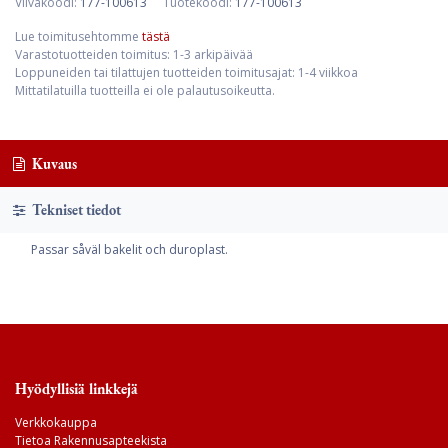
Viivakoodi:
177-100613
Tuotekoodi:
177-100613
Lue toimitusehtomme
tästä
Varastotuotteiden toimitus: 1-3 arkipäivää
Loppuneiden tai tilattujen tuotteiden toimitusajat: 1-4 viikkoa
Mittatilatuilla tuotteilla ei ole palautusoikeutta.
Kuvaus
Tekniset tiedot
Passar såväl bakelit och duroplast.
Hyödyllisiä linkkejä
Verkkokauppa
Tietoa Rakennusapteekista