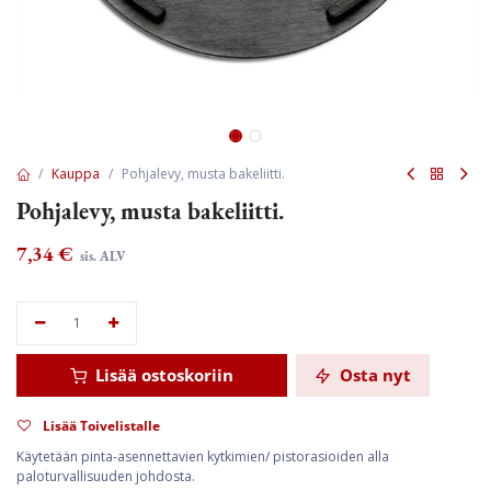
Kauppa
Pohjalevy, musta bakeliitti.
Pohjalevy, musta bakeliitti.
7,34
€
sis. ALV
Lisää ostoskoriin
Osta nyt
Lisää Toivelistalle
Käytetään pinta-asennettavien kytkimien/ pistorasioiden alla
paloturvallisuuden johdosta.