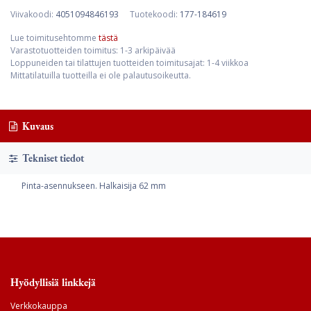
Viivakoodi:
4051094846193
Tuotekoodi:
177-184619
Lue toimitusehtomme
tästä
Varastotuotteiden toimitus: 1-3 arkipäivää
Loppuneiden tai tilattujen tuotteiden toimitusajat: 1-4 viikkoa
Mittatilatuilla tuotteilla ei ole palautusoikeutta.
Kuvaus
Tekniset tiedot
Pinta-asennukseen. Halkaisija 62 mm
Hyödyllisiä linkkejä
Verkkokauppa