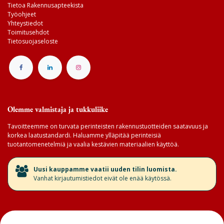
Tietoa Rakennusapteekista
Työohjeet
Yhteystiedot
Toimitusehdot
Tietosuojaseloste
Olemme valmistaja ja tukkuliike
Tavoitteemme on turvata perinteisten rakennustuotteiden saatavuus ja
korkea laatustandardi. Haluamme ylläpitää perinteisiä
tuotantomenetelmiä ja vaalia kestävien materiaalien käyttöä.
​Uusi kauppamme vaatii uuden tilin luomista.
Vanhat kirjautumistiedot eivät ole enää käytössä.