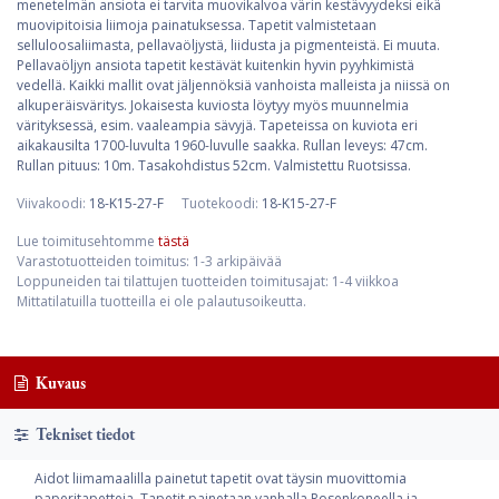
menetelmän ansiota ei tarvita muovikalvoa värin kestävyydeksi eikä
muovipitoisia liimoja painatuksessa. Tapetit valmistetaan
selluloosaliimasta, pellavaöljystä, liidusta ja pigmenteistä. Ei muuta.
Pellavaöljyn ansiota tapetit kestävät kuitenkin hyvin pyyhkimistä
vedellä. Kaikki mallit ovat jäljennöksiä vanhoista malleista ja niissä on
alkuperäisväritys. Jokaisesta kuviosta löytyy myös muunnelmia
värityksessä, esim. vaaleampia sävyjä. Tapeteissa on kuviota eri
aikakausilta 1700-luvulta 1960-luvulle saakka. Rullan leveys: 47cm.
Rullan pituus: 10m. Tasakohdistus 52cm. Valmistettu Ruotsissa.
Viivakoodi:
18-K15-27-F
Tuotekoodi:
18-K15-27-F
Lue toimitusehtomme
tästä
Varastotuotteiden toimitus: 1-3 arkipäivää
Loppuneiden tai tilattujen tuotteiden toimitusajat: 1-4 viikkoa
Mittatilatuilla tuotteilla ei ole palautusoikeutta.
Kuvaus
Tekniset tiedot
Aidot liimamaalilla painetut tapetit ovat täysin muovittomia
paperitapetteja. Tapetit painetaan vanhalla Rosenkoneella ja