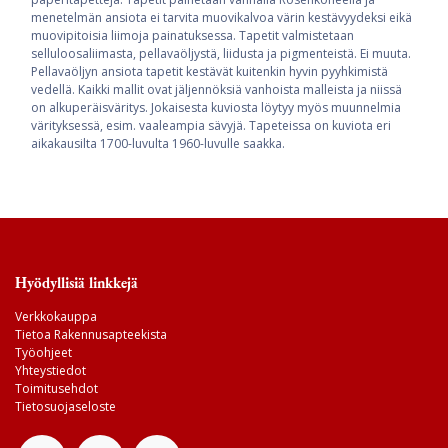
menetelmän ansiota ei tarvita muovikalvoa värin kestävyydeksi eikä
muovipitoisia liimoja painatuksessa. Tapetit valmistetaan
selluloosaliimasta, pellavaöljystä, liidusta ja pigmenteistä. Ei muuta.
Pellavaöljyn ansiota tapetit kestävät kuitenkin hyvin pyyhkimistä
vedellä. Kaikki mallit ovat jäljennöksiä vanhoista malleista ja niissä
on alkuperäisväritys. Jokaisesta kuviosta löytyy myös muunnelmia
värityksessä, esim. vaaleampia sävyjä. Tapeteissa on kuviota eri
aikakausilta 1700-luvulta 1960-luvulle saakka.
Hyödyllisiä linkkejä
Verkkokauppa
Tietoa Rakennusapteekista
Työohjeet
Yhteystiedot
Toimitusehdot
Tietosuojaseloste