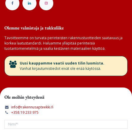
Olemme valmistaja ja tukkuliike
Tavoitteemme on turvata perinteisten rakennustuotteiden saatavuus ja
korkea laatustandardi. Haluamme ylläpitää perinteisiä
tuotantomenetelmiä ja vaalia kestävien materiaalien käyttöä.
​Uusi kauppamme vaatii uuden tilin luomista.
Vanhat kirjautumistiedot eivät ole enää käytössä.
Ole meihin yhteydessä
info@rakennusapteekki.fi
+358 19 233 975