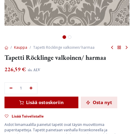
Kauppa
Tapetti Röcklinge valkoinen/ harmaa
Tapetti Röcklinge valkoinen/ harmaa
226,59
€
sis. ALV
Lisää ostoskoriin
Osta nyt
Lisää Toivelistalle
Aidot liimamaalilla painetut tapetit ovat täysin muovittomia
paperitapetteja. Tapetit painetaan vanhalla Rosenkoneella ja