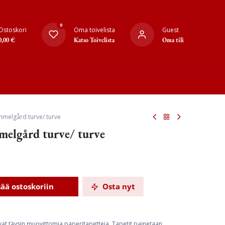
0
Ostoskori
Oma toivelista
Guest
0,00
€
Katso Toivelista
Oma tili
mmelgård turve/ turve
melgård turve/ turve
sää ostoskoriin
Osta nyt
ovat täysin muovittomia paperitapetteja. Tapetit painetaan