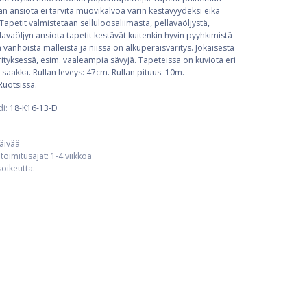
 ansiota ei tarvita muovikalvoa värin kestävyydeksi eikä
Tapetit valmistetaan selluloosaliimasta, pellavaöljystä,
llavaöljyn ansiota tapetit kestävät kuitenkin hyvin pyyhkimistä
ä vanhoista malleista ja niissä on alkuperäisväritys. Jokaisesta
tyksessä, esim. vaaleampia sävyjä. Tapeteissa on kuviota eri
 saakka. Rullan leveys: 47cm. Rullan pituus: 10m.
Ruotsissa.
di:
18-K16-13-D
päivää
toimitusajat: 1-4 viikkoa
usoikeutta.