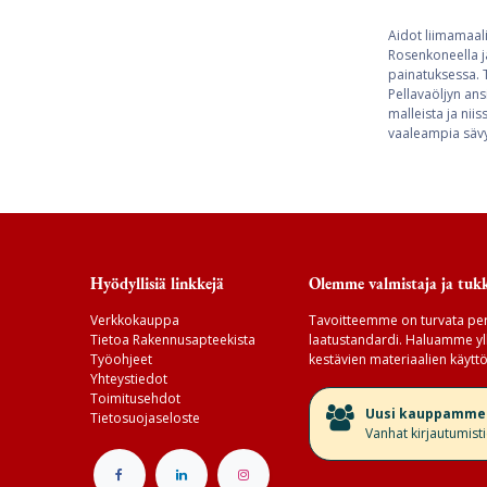
Aidot liimamaali
Rosenkoneella j
painatuksessa. T
Pellavaöljyn ans
malleista ja nii
vaaleampia sävyj
Hyödyllisiä linkkejä
Olemme valmistaja ja tukk
Verkkokauppa
Tavoitteemme on turvata per
Tietoa Rakennusapteekista
laatustandardi. Haluamme yll
Työohjeet
kestävien materiaalien käyttö
Yhteystiedot
Toimitusehdot
​Uusi kauppamme v
Tietosuojaseloste
Vanhat kirjautumist