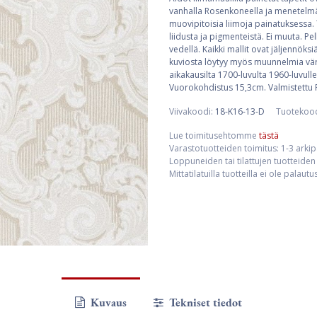
vanhalla Rosenkoneella ja menetelmän
muovipitoisia liimoja painatuksessa. 
liidusta ja pigmenteistä. Ei muuta. Pe
vedellä. Kaikki mallit ovat jäljennöksi
kuviosta löytyy myös muunnelmia väri
aikakausilta 1700-luvulta 1960-luvulle
Vuorokohdistus 15,3cm. Valmistettu 
Viivakoodi:
18-K16-13-D
Tuotekoo
Lue toimitusehtomme
tästä
Varastotuotteiden toimitus: 1-3 arki
Loppuneiden tai tilattujen tuotteiden 
Mittatilatuilla tuotteilla ei ole palaut
Kuvaus
Tekniset tiedot