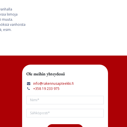
vanhalla
sia liimoja
Ei muuta.
nnöksiä vanhoista
ä, esim.
Ole meihin yhteydessä
info@rakennusapteekki.fi
+358 19 233 975