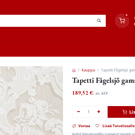
0
YHTEYSTIEDOT
TYÖOHJEET
JÄLLEENMYYJÄT
Kauppa
Tapetti Fågelsjö ga
Tapetti Fågelsjö gam
189,52
€
sis. ALV
Li
Vertaa
Lisää Toivelistalle
Aidot liimamaalilla painetut tapetit 