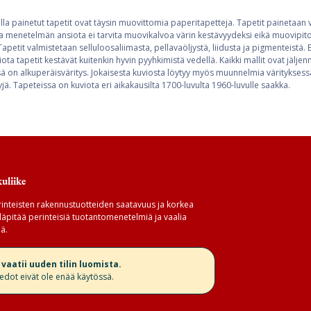
lla painetut tapetit ovat täysin muovittomia paperitapetteja. Tapetit painetaan 
a menetelmän ansiota ei tarvita muovikalvoa värin kestävyydeksi eikä muovipitoi
apetit valmistetaan selluloosaliimasta, pellavaöljystä, liidusta ja pigmenteistä. 
iota tapetit kestävät kuitenkin hyvin pyyhkimistä vedellä. Kaikki mallit ovat jälje
ssä on alkuperäisväritys. Jokaisesta kuviosta löytyy myös muunnelmia värityksess
ä. Tapeteissa on kuviota eri aikakausilta 1700-luvulta 1960-luvulle saakka.
uliike
inteisten rakennustuotteiden saatavuus ja korkea
äpitää perinteisiä tuotantomenetelmiä ja vaalia
ä.
aatii uuden tilin luomista.
iedot eivät ole enää käytössä.