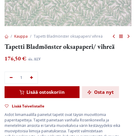
Kauppa
Tapetti Bladmönster oksapaperi/ vihreä
Tapetti Bladmönster oksapaperi/ vihreä
176,50
€
sis. ALV
Lisää ostoskoriin
Osta nyt
Lisää Toivelistalle
Aidot liimamaalilla painetut tapetit ovat täysin muovittomia
paperitapetteja. Tapetit painetaan vanhalla Rosenkoneella ja
menetelmän ansiota ei tarvita muovikalvoa värin kestävyydeksi eikä
muovipitoisia liimoja painatuksessa. Tapetit valmistetaan