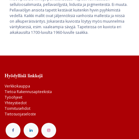
selluloosaliimasta, pellavaöljystä, liidusta ja pigmenteistä. Ei muuta.
Pellavaöljyn ansiota tapetit kestävät kuitenkin hyvin pyyhkimistä
vedellä. Kaikki mallit ovat jäljennöksiä vanhoista malleista ja niissä
on alkuperäisväritys. Jokaisesta kuviosta löytyy myös muunnelmia
värityksessä, esim. vaaleampia sävyjä. Tapeteissa on kuviota eri
aikakausilta 1700-luvulta 1960-luvulle saakka.
Hyödyllisiä linkkejä
Verkkokauppa
Tietoa Rakennusapteekista
Työohjeet
Yhteystiedot
Toimitusehdot
Tietosuojaseloste