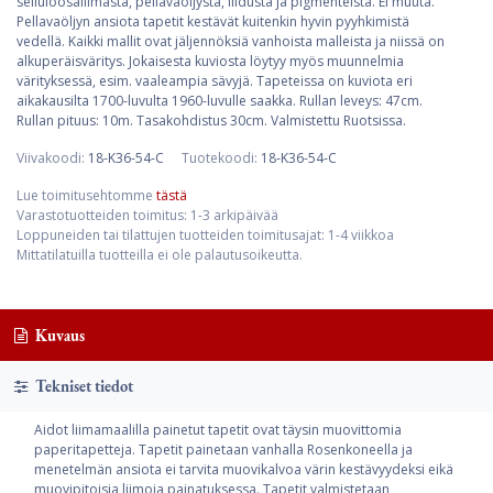
selluloosaliimasta, pellavaöljystä, liidusta ja pigmenteistä. Ei muuta.
Pellavaöljyn ansiota tapetit kestävät kuitenkin hyvin pyyhkimistä
vedellä. Kaikki mallit ovat jäljennöksiä vanhoista malleista ja niissä on
alkuperäisväritys. Jokaisesta kuviosta löytyy myös muunnelmia
värityksessä, esim. vaaleampia sävyjä. Tapeteissa on kuviota eri
aikakausilta 1700-luvulta 1960-luvulle saakka. Rullan leveys: 47cm.
Rullan pituus: 10m. Tasakohdistus 30cm. Valmistettu Ruotsissa.
Viivakoodi:
18-K36-54-C
Tuotekoodi:
18-K36-54-C
Lue toimitusehtomme
tästä
Varastotuotteiden toimitus: 1-3 arkipäivää
Loppuneiden tai tilattujen tuotteiden toimitusajat: 1-4 viikkoa
Mittatilatuilla tuotteilla ei ole palautusoikeutta.
Kuvaus
Tekniset tiedot
Aidot liimamaalilla painetut tapetit ovat täysin muovittomia
paperitapetteja. Tapetit painetaan vanhalla Rosenkoneella ja
menetelmän ansiota ei tarvita muovikalvoa värin kestävyydeksi eikä
muovipitoisia liimoja painatuksessa. Tapetit valmistetaan