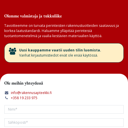
Olemme valmistaja ja tukkuliike
Tavoitteemme on turvata perinteisten rakennustuotteiden saatavuus ja
korkea laatustandardi. Haluamme ylläpitää perinteisiä
tuotantomenetelmiä ja vaalia kestävien materiaalien käyttöä.
​Uusi kauppamme vaatii uuden tilin luomista.
Vanhat kirjautumistiedot eivät ole enää käytössä.
Ole meihin yhteydessä
info@rakennusapteekki.fi
+358 19 233 975