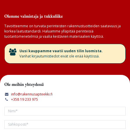
Olemme valmistaja ja tukkuliike
Tavoitteemme on turvata perinteisten rakennustuotteiden saatavuus ja
korkea laatustandardi. Haluamme ylläpitää perinteisiä
tuotantomenetelmiä ja vaalia kestävien materiaalien käyttöä.
​Uusi kauppamme vaatii uuden tilin luomista.
Vanhat kirjautumistiedot eivät ole enää käytössä.
Ole meihin yhteydessä
info@rakennusapteekki.fi
+358 19 233 975