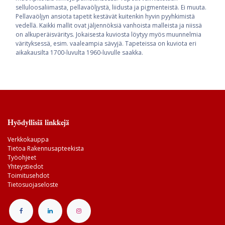
selluloosaliimasta, pellavaöljystä, liidusta ja pigmenteistä. Ei muuta.
Pellavaöljyn ansiota tapetit kestävät kuitenkin hyvin pyyhkimistä
vedellä. Kaikki mallit ovat jäljennöksiä vanhoista malleista ja niissä
on alkuperäisväritys. Jokaisesta kuviosta löytyy myös muunnelmia
värityksessä, esim. vaaleampia sävyjä. Tapeteissa on kuviota eri
aikakausilta 1700-luvulta 1960-luvulle saakka.
Hyödyllisiä linkkejä
Verkkokauppa
Tietoa Rakennusapteekista
Työohjeet
Yhteystiedot
Toimitusehdot
Tietosuojaseloste