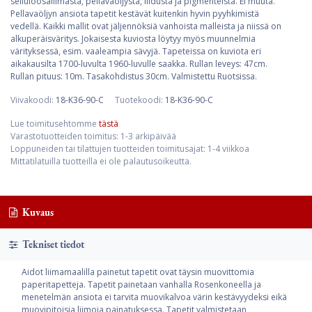
selluloosaliimasta, pellavaöljystä, liidusta ja pigmenteistä. Ei muuta.
Pellavaöljyn ansiota tapetit kestävät kuitenkin hyvin pyyhkimistä
vedellä. Kaikki mallit ovat jäljennöksiä vanhoista malleista ja niissä on
alkuperäisväritys. Jokaisesta kuviosta löytyy myös muunnelmia
värityksessä, esim. vaaleampia sävyjä. Tapeteissa on kuviota eri
aikakausilta 1700-luvulta 1960-luvulle saakka. Rullan leveys: 47cm.
Rullan pituus: 10m. Tasakohdistus 30cm. Valmistettu Ruotsissa.
Viivakoodi:
18-K36-90-C
Tuotekoodi:
18-K36-90-C
Lue toimitusehtomme
tästä
Varastotuotteiden toimitus: 1-3 arkipäivää
Loppuneiden tai tilattujen tuotteiden toimitusajat: 1-4 viikkoa
Mittatilatuilla tuotteilla ei ole palautusoikeutta.
Kuvaus
Tekniset tiedot
Aidot liimamaalilla painetut tapetit ovat täysin muovittomia
paperitapetteja. Tapetit painetaan vanhalla Rosenkoneella ja
menetelmän ansiota ei tarvita muovikalvoa värin kestävyydeksi eikä
muovipitoisia liimoja painatuksessa. Tapetit valmistetaan