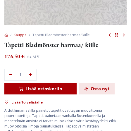
Kauppa
Tapetti Bladmönster harmaa/ kiille
Tapetti Bladmönster harmaa/ kiille
176,50
€
sis. ALV
Lisää ostoskoriin
Osta nyt
Lisää Toivelistalle
Aidot liimamaalilla painetut tapetit ovat täysin muovittomia
paperitapetteja. Tapetit painetaan vanhalla Rosenkoneella ja
menetelmän ansiota ei tarvita muovikalvoa värin kestävyydeksi eikä
muovipitoisia liimoja painatuksessa. Tapetit valmistetaan