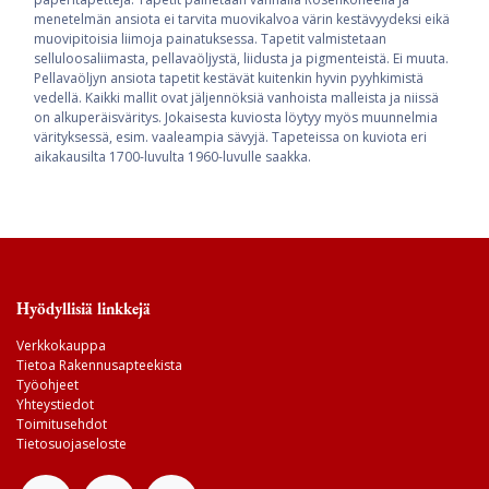
menetelmän ansiota ei tarvita muovikalvoa värin kestävyydeksi eikä
muovipitoisia liimoja painatuksessa. Tapetit valmistetaan
selluloosaliimasta, pellavaöljystä, liidusta ja pigmenteistä. Ei muuta.
Pellavaöljyn ansiota tapetit kestävät kuitenkin hyvin pyyhkimistä
vedellä. Kaikki mallit ovat jäljennöksiä vanhoista malleista ja niissä
on alkuperäisväritys. Jokaisesta kuviosta löytyy myös muunnelmia
värityksessä, esim. vaaleampia sävyjä. Tapeteissa on kuviota eri
aikakausilta 1700-luvulta 1960-luvulle saakka.
Hyödyllisiä linkkejä
Verkkokauppa
Tietoa Rakennusapteekista
Työohjeet
Yhteystiedot
Toimitusehdot
Tietosuojaseloste