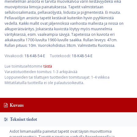
menetelmän ansiota ei tarvita muovikalvoa värin kestävyydeksi eikä
muovipitoisia liimoja painatuksessa. Tapetit valmistetaan
selluloosaliimasta, pellavaöljystä, liidusta ja pigmenteistä. Ei muuta.
Pellavaöljyn ansiota tapetit kestävät kuitenkin hyvin pyyhkimistä
vedellä. Kaikki mallit ovat jäljennöksiä vanhoista malleista ja niissä on
alkuperäisväritys. Jokaisesta kuviosta löytyy myös muunnelmia
värityksessä, esim. vaaleampia sävyjä. Tapeteissa on kuviota eri
aikakausilta 1700-luvulta 1960-luvulle saakka. Rullan leveys: 47cm.
Rullan pituus: 10m. Vuorokohdistus 38cm. Valmistettu Ruotsissa.
Viivakoodi:
18-K48-54-E
Tuotekoodi:
18-K48-54-E
Lue toimitusehtomme
tästä
Varastotuotteiden toimitus: 1-3 arkipäivää
Loppuneiden tai tilattujen tuotteiden toimitusajat: 1-4 viikkoa
Mittatilatuilla tuotteilla ei ole palautusoikeutta.
Kuvaus
Tekniset tiedot
Aidot liimamaalilla painetut tapetit ovat täysin muovittomia
paperitapetteja. Tapetit painetaan vanhalla Rosenkoneella ja