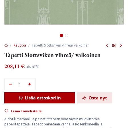
Kauppa
Tapetti Slottsviken vihreä/ valkoinen
Tapetti Slottsviken vihreä/ valkoinen
208,11
€
sis. ALV
Lisää ostoskoriin
Osta nyt
Lisää Toivelistalle
Aidot liimamaalilla painetut tapetit ovat täysin muovittomia
paperitapetteja. Tapetit painetaan vanhalla Rosenkoneella ja