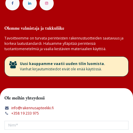
Olemme valmistaja ja tukkuliike
Tavoitteemme on turvata perinteisten rakennustuotteiden saatavuus ja
korkea laatustandardi. Haluamme ylläpitää perinteisiä
tuotantomenetelmiä ja vaalia kestävien materiaalien käyttöä.
​Uusi kauppamme vaatii uuden tilin luomista.
Vanhat kirjautumistiedot eivät ole enää käytössä.
Ole meihin yhteydessä
info@rakennusapteekki.fi
+358 19 233 975