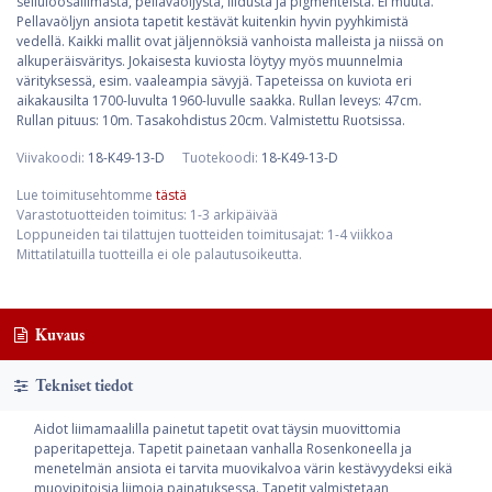
selluloosaliimasta, pellavaöljystä, liidusta ja pigmenteistä. Ei muuta.
Pellavaöljyn ansiota tapetit kestävät kuitenkin hyvin pyyhkimistä
vedellä. Kaikki mallit ovat jäljennöksiä vanhoista malleista ja niissä on
alkuperäisväritys. Jokaisesta kuviosta löytyy myös muunnelmia
värityksessä, esim. vaaleampia sävyjä. Tapeteissa on kuviota eri
aikakausilta 1700-luvulta 1960-luvulle saakka. Rullan leveys: 47cm.
Rullan pituus: 10m. Tasakohdistus 20cm. Valmistettu Ruotsissa.
Viivakoodi:
18-K49-13-D
Tuotekoodi:
18-K49-13-D
Lue toimitusehtomme
tästä
Varastotuotteiden toimitus: 1-3 arkipäivää
Loppuneiden tai tilattujen tuotteiden toimitusajat: 1-4 viikkoa
Mittatilatuilla tuotteilla ei ole palautusoikeutta.
Kuvaus
Tekniset tiedot
Aidot liimamaalilla painetut tapetit ovat täysin muovittomia
paperitapetteja. Tapetit painetaan vanhalla Rosenkoneella ja
menetelmän ansiota ei tarvita muovikalvoa värin kestävyydeksi eikä
muovipitoisia liimoja painatuksessa. Tapetit valmistetaan