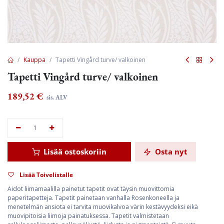
Kauppa
Tapetti Vingård turve/ valkoinen
Tapetti Vingård turve/ valkoinen
189,52
€
sis. ALV
Lisää ostoskoriin
Osta nyt
Lisää Toivelistalle
Aidot liimamaalilla painetut tapetit ovat täysin muovittomia
paperitapetteja. Tapetit painetaan vanhalla Rosenkoneella ja
menetelmän ansiota ei tarvita muovikalvoa värin kestävyydeksi eikä
muovipitoisia liimoja painatuksessa. Tapetit valmistetaan