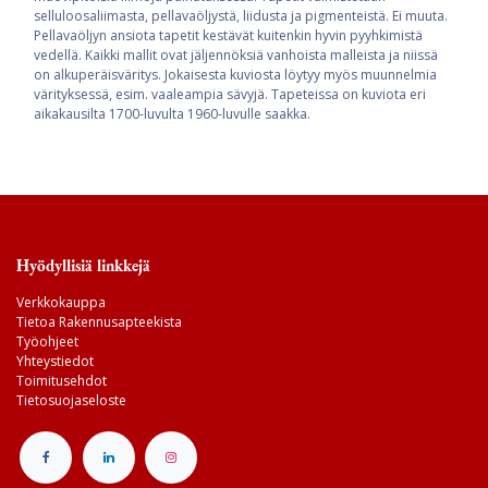
selluloosaliimasta, pellavaöljystä, liidusta ja pigmenteistä. Ei muuta.
Pellavaöljyn ansiota tapetit kestävät kuitenkin hyvin pyyhkimistä
vedellä. Kaikki mallit ovat jäljennöksiä vanhoista malleista ja niissä
on alkuperäisväritys. Jokaisesta kuviosta löytyy myös muunnelmia
värityksessä, esim. vaaleampia sävyjä. Tapeteissa on kuviota eri
aikakausilta 1700-luvulta 1960-luvulle saakka.
Hyödyllisiä linkkejä
Verkkokauppa
Tietoa Rakennusapteekista
Työohjeet
Yhteystiedot
Toimitusehdot
Tietosuojaseloste