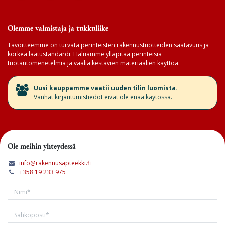
Olemme valmistaja ja tukkuliike
Tavoitteemme on turvata perinteisten rakennustuotteiden saatavuus ja
korkea laatustandardi. Haluamme ylläpitää perinteisiä
tuotantomenetelmiä ja vaalia kestävien materiaalien käyttöä.
​Uusi kauppamme vaatii uuden tilin luomista.
Vanhat kirjautumistiedot eivät ole enää käytössä.
Ole meihin yhteydessä
info@rakennusapteekki.fi
+358 19 233 975