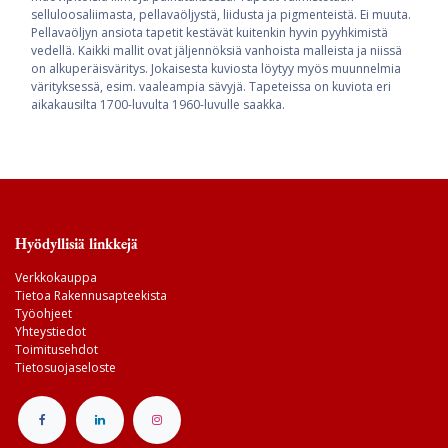
selluloosaliimasta, pellavaöljystä, liidusta ja pigmenteistä. Ei muuta.
Pellavaöljyn ansiota tapetit kestävät kuitenkin hyvin pyyhkimistä
vedellä. Kaikki mallit ovat jäljennöksiä vanhoista malleista ja niissä
on alkuperäisväritys. Jokaisesta kuviosta löytyy myös muunnelmia
värityksessä, esim. vaaleampia sävyjä. Tapeteissa on kuviota eri
aikakausilta 1700-luvulta 1960-luvulle saakka.
Hyödyllisiä linkkejä
Verkkokauppa
Tietoa Rakennusapteekista
Työohjeet
Yhteystiedot
Toimitusehdot
Tietosuojaseloste