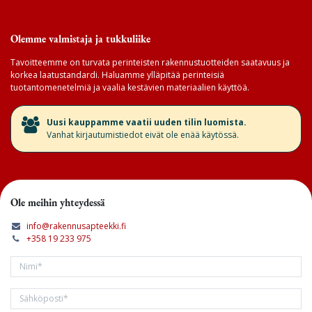
Olemme valmistaja ja tukkuliike
Tavoitteemme on turvata perinteisten rakennustuotteiden saatavuus ja
korkea laatustandardi. Haluamme ylläpitää perinteisiä
tuotantomenetelmiä ja vaalia kestävien materiaalien käyttöä.
​Uusi kauppamme vaatii uuden tilin luomista.
Vanhat kirjautumistiedot eivät ole enää käytössä.
Ole meihin yhteydessä
info@rakennusapteekki.fi
+358 19 233 975