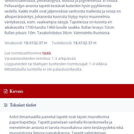
selluloosaliimasta, pellavaöljystä, liidusta ja pigmenteistä. Ei muuta.
Pellavaöljyn ansiota tapetit kestävät kuitenkin hyvin pyyhkimistä
vedellä. Kaikki mallit ovat jäljennöksiä vanhoista malleista ja niissä on
alkuperäisväritys. Jokaisesta kuviosta löytyy myös muunnelmia
värityksessä, esim. vaaleampia sävyjä. Tapeteissa on kuviota eri
aikakausilta 1700-luvulta 1960-luvulle saakka. Rullan leveys: 53cm.
Rullan pituus: 10m. Tasakohdistus 38cm. Valmistettu Ruotsissa.
Viivakoodi:
18-X102-37-H
Tuotekoodi:
18-X102-37-H
Lue toimitusehtomme
tästä
Varastotuotteiden toimitus: 1-3 arkipäivää
Loppuneiden tai tilattujen tuotteiden toimitusajat: 1-4 viikkoa
Mittatilatuilla tuotteilla ei ole palautusoikeutta.
Kuvaus
Tekniset tiedot
Aidot liimamaalilla painetut tapetit ovat täysin muovittomia
paperitapetteja. Tapetit painetaan vanhalla Rosenkoneella ja
menetelmän ansiota ei tarvita muovikalvoa värin kestävyydeksi eikä
muovipitoisia liimoja painatuksessa. Tapetit valmistetaan