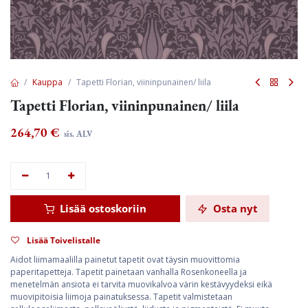
Kauppa
Tapetti Florian, viininpunainen/ liila
Tapetti Florian, viininpunainen/ liila
264,70
€
sis. ALV
Lisää ostoskoriin
Osta nyt
Lisää Toivelistalle
Aidot liimamaalilla painetut tapetit ovat täysin muovittomia
paperitapetteja. Tapetit painetaan vanhalla Rosenkoneella ja
menetelmän ansiota ei tarvita muovikalvoa värin kestävyydeksi eikä
muovipitoisia liimoja painatuksessa. Tapetit valmistetaan