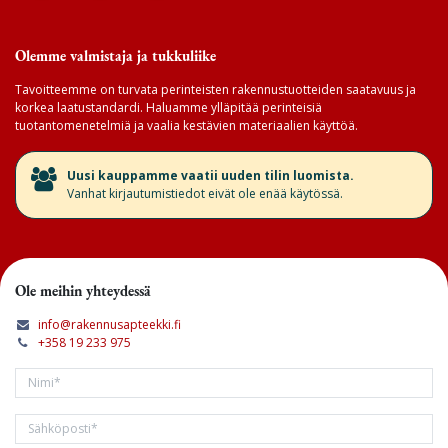
Olemme valmistaja ja tukkuliike
Tavoitteemme on turvata perinteisten rakennustuotteiden saatavuus ja
korkea laatustandardi. Haluamme ylläpitää perinteisiä
tuotantomenetelmiä ja vaalia kestävien materiaalien käyttöä.
​Uusi kauppamme vaatii uuden tilin luomista.
Vanhat kirjautumistiedot eivät ole enää käytössä.
Ole meihin yhteydessä
info@rakennusapteekki.fi
+358 19 233 975