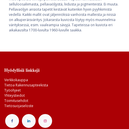
selluloosaliimasta, pellavaöljystä, liidusta ja pigmenteistä. Ei muuta.
Pellavaöljyn ansiota tapetit kestävät kuitenkin hyvin pyyhkimistä
vedellä. Kaikki mallit ovat jäljennöksiä vanhoista malleista ja niissä
on alkuperäisväritys. Jokaisesta kuviosta löytyy myös muunnelmia
värityksessä, esim. vaaleampia sävyjä. Tapeteissa on kuviota eri
aikakausilta 1700-luvulta 1960-luvulle saakka.
Hyödyllisiä linkkejä
Verkkokauppa
Tietoa Rakennusapteekista
Työohjeet
Yhteystiedot
Toimitusehdot
Tietosuojaseloste