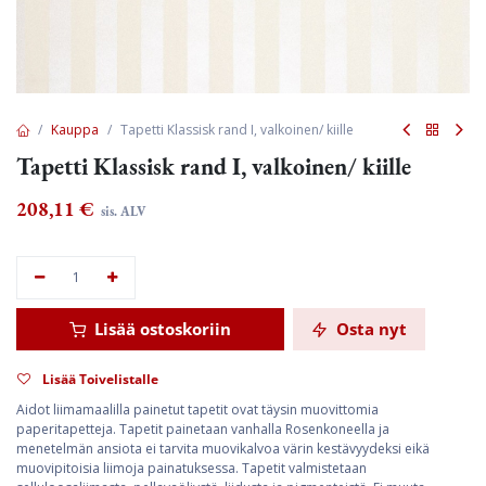
Kauppa
Tapetti Klassisk rand I, valkoinen/ kiille
Tapetti Klassisk rand I, valkoinen/ kiille
208,11
€
sis. ALV
Lisää ostoskoriin
Osta nyt
Lisää Toivelistalle
Aidot liimamaalilla painetut tapetit ovat täysin muovittomia
paperitapetteja. Tapetit painetaan vanhalla Rosenkoneella ja
menetelmän ansiota ei tarvita muovikalvoa värin kestävyydeksi eikä
muovipitoisia liimoja painatuksessa. Tapetit valmistetaan