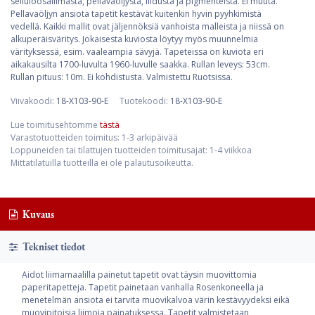
selluloosaliimasta, pellavaöljystä, liidusta ja pigmenteistä. Ei muuta.
Pellavaöljyn ansiota tapetit kestävät kuitenkin hyvin pyyhkimistä
vedellä. Kaikki mallit ovat jäljennöksiä vanhoista malleista ja niissä on
alkuperäisväritys. Jokaisesta kuviosta löytyy myös muunnelmia
värityksessä, esim. vaaleampia sävyjä. Tapeteissa on kuviota eri
aikakausilta 1700-luvulta 1960-luvulle saakka. Rullan leveys: 53cm.
Rullan pituus: 10m. Ei kohdistusta. Valmistettu Ruotsissa.
Viivakoodi:
18-X103-90-E
Tuotekoodi:
18-X103-90-E
Lue toimitusehtomme
tästä
Varastotuotteiden toimitus: 1-3 arkipäivää
Loppuneiden tai tilattujen tuotteiden toimitusajat: 1-4 viikkoa
Mittatilatuilla tuotteilla ei ole palautusoikeutta.
Kuvaus
Tekniset tiedot
Aidot liimamaalilla painetut tapetit ovat täysin muovittomia
paperitapetteja. Tapetit painetaan vanhalla Rosenkoneella ja
menetelmän ansiota ei tarvita muovikalvoa värin kestävyydeksi eikä
muovipitoisia liimoja painatuksessa. Tapetit valmistetaan