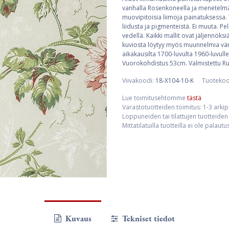
vanhalla Rosenkoneella ja menetelmän
muovipitoisia liimoja painatuksessa. 
liidusta ja pigmenteistä. Ei muuta. Pe
vedellä. Kaikki mallit ovat jäljennöksi
kuviosta löytyy myös muunnelmia väri
aikakausilta 1700-luvulta 1960-luvulle
Vuorokohdistus 53cm. Valmistettu Ru
Viivakoodi:
18-X104-10-K
Tuotekoo
Lue toimitusehtomme
tästä
Varastotuotteiden toimitus: 1-3 arki
Loppuneiden tai tilattujen tuotteiden 
Mittatilatuilla tuotteilla ei ole palaut
Kuvaus
Tekniset tiedot