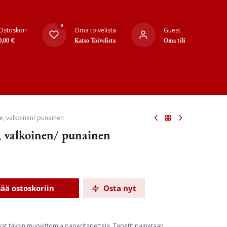
0
Ostoskori
Oma toivelista
Guest
0,00
€
Katso Toivelista
Oma tili
e, valkoinen/ punainen
, valkoinen/ punainen
sää ostoskoriin
Osta nyt
ovat täysin muovittomia paperitapetteja. Tapetit painetaan