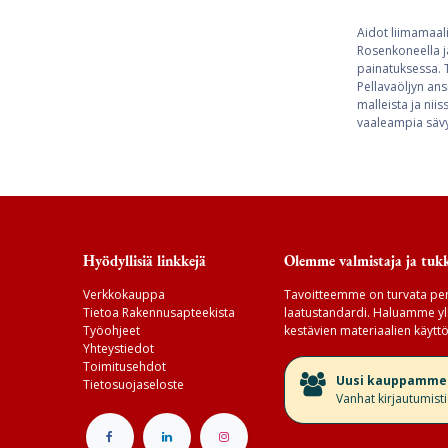
Aidot liimamaali
Rosenkoneella j
painatuksessa. T
Pellavaöljyn ans
malleista ja nii
vaaleampia sävyj
Hyödyllisiä linkkejä
Olemme valmistaja ja tukk
Verkkokauppa
Tavoitteemme on turvata per
Tietoa Rakennusapteekista
laatustandardi. Haluamme yll
Työohjeet
kestävien materiaalien käyttö
Yhteystiedot
Toimitusehdot
​Uusi kauppamme v
Tietosuojaseloste
Vanhat kirjautumist