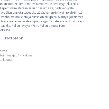
 ansiota ei tarvita muovikalvoa värin kestävyydeksi eikä
Tapetit valmistetaan selluloosaliimasta, pellavaöljystä,
llavaöljyn ansiota tapetit kestävät kuitenkin hyvin pyyhkimistä
ä vanhoista malleista ja niissä on alkuperäisväritys. Jokaisesta
tyksessä, esim. vaaleampia sävyjä. Tapeteissa on kuviota eri
 saakka. Rullan leveys: 47cm. Rullan pituus: 10m.
otsissa.
di:
18-X104-10-K
päivää
toimitusajat: 1-4 viikkoa
usoikeutta.