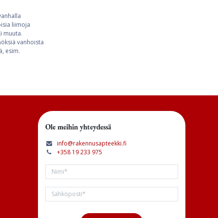
vanhalla
sia liimoja
Ei muuta.
nnöksiä vanhoista
ä, esim.
Ole meihin yhteydessä
info@rakennusapteekki.fi
+358 19 233 975