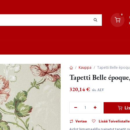
0
YHTEYSTIEDOT
TYÖOHJEET
JÄLLEENMYYJÄT
Kauppa
Tapetti Belle époqu
Tapetti Belle époque
320,14
€
sis. ALV
Li
Vertaa
Lisää Toivelistalle
Aidot liimamaalilla painetut tapetit 