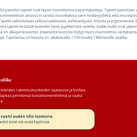
lla painetut tapetit ovat täysin muovittomia paperitapetteja. Tapetit painetaan 
a menetelmän ansiota ei tarvita muovikalvoa värin kestävyydeksi eikä muovipitoi
apetit valmistetaan selluloosaliimasta, pellavaöljystä, liidusta ja pigmenteistä. 
iota tapetit kestävät kuitenkin hyvin pyyhkimistä vedellä. Kaikki mallit ovat jälje
ssä on alkuperäisväritys. Jokaisesta kuviosta löytyy myös muunnelmia värityksess
ä. Tapeteissa on kuviota eri aikakausilta 1700-luvulta 1960-luvulle saakka.
uliike
inteisten rakennustuotteiden saatavuus ja korkea
äpitää perinteisiä tuotantomenetelmiä ja vaalia
ä.
aatii uuden tilin luomista.
iedot eivät ole enää käytössä.