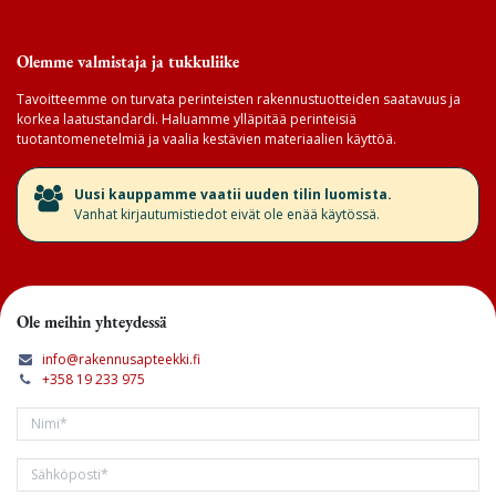
Olemme valmistaja ja tukkuliike
Tavoitteemme on turvata perinteisten rakennustuotteiden saatavuus ja
korkea laatustandardi. Haluamme ylläpitää perinteisiä
tuotantomenetelmiä ja vaalia kestävien materiaalien käyttöä.
​Uusi kauppamme vaatii uuden tilin luomista.
Vanhat kirjautumistiedot eivät ole enää käytössä.
Ole meihin yhteydessä
info@rakennusapteekki.fi
+358 19 233 975