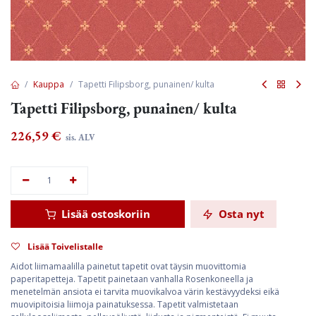
Kauppa
Tapetti Filipsborg, punainen/ kulta
Tapetti Filipsborg, punainen/ kulta
226,59
€
sis. ALV
Lisää ostoskoriin
Osta nyt
Lisää Toivelistalle
Aidot liimamaalilla painetut tapetit ovat täysin muovittomia
paperitapetteja. Tapetit painetaan vanhalla Rosenkoneella ja
menetelmän ansiota ei tarvita muovikalvoa värin kestävyydeksi eikä
muovipitoisia liimoja painatuksessa. Tapetit valmistetaan