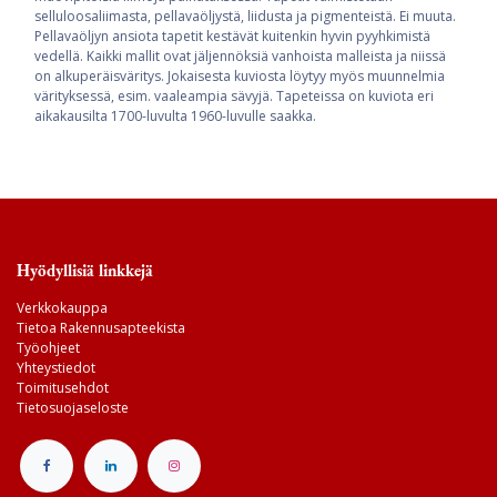
selluloosaliimasta, pellavaöljystä, liidusta ja pigmenteistä. Ei muuta.
Pellavaöljyn ansiota tapetit kestävät kuitenkin hyvin pyyhkimistä
vedellä. Kaikki mallit ovat jäljennöksiä vanhoista malleista ja niissä
on alkuperäisväritys. Jokaisesta kuviosta löytyy myös muunnelmia
värityksessä, esim. vaaleampia sävyjä. Tapeteissa on kuviota eri
aikakausilta 1700-luvulta 1960-luvulle saakka.
Hyödyllisiä linkkejä
Verkkokauppa
Tietoa Rakennusapteekista
Työohjeet
Yhteystiedot
Toimitusehdot
Tietosuojaseloste