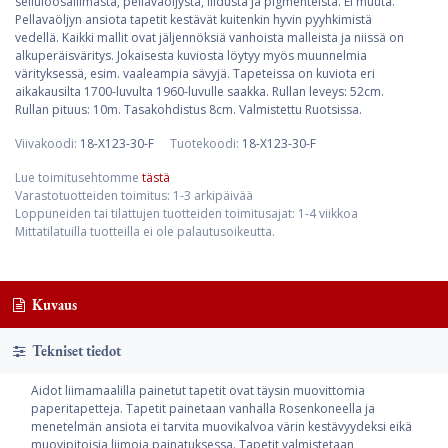
selluloosaliimasta, pellavaöljystä, liidusta ja pigmenteistä. Ei muuta.
Pellavaöljyn ansiota tapetit kestävät kuitenkin hyvin pyyhkimistä
vedellä. Kaikki mallit ovat jäljennöksiä vanhoista malleista ja niissä on
alkuperäisväritys. Jokaisesta kuviosta löytyy myös muunnelmia
värityksessä, esim. vaaleampia sävyjä. Tapeteissa on kuviota eri
aikakausilta 1700-luvulta 1960-luvulle saakka. Rullan leveys: 52cm.
Rullan pituus: 10m. Tasakohdistus 8cm. Valmistettu Ruotsissa.
Viivakoodi:
18-X123-30-F
Tuotekoodi:
18-X123-30-F
Lue toimitusehtomme
tästä
Varastotuotteiden toimitus: 1-3 arkipäivää
Loppuneiden tai tilattujen tuotteiden toimitusajat: 1-4 viikkoa
Mittatilatuilla tuotteilla ei ole palautusoikeutta.
Kuvaus
Tekniset tiedot
Aidot liimamaalilla painetut tapetit ovat täysin muovittomia
paperitapetteja. Tapetit painetaan vanhalla Rosenkoneella ja
menetelmän ansiota ei tarvita muovikalvoa värin kestävyydeksi eikä
muovipitoisia liimoja painatuksessa. Tapetit valmistetaan