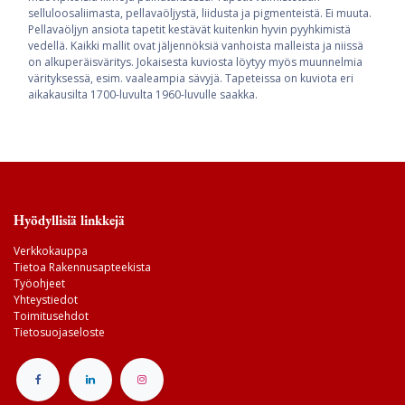
selluloosaliimasta, pellavaöljystä, liidusta ja pigmenteistä. Ei muuta.
Pellavaöljyn ansiota tapetit kestävät kuitenkin hyvin pyyhkimistä
vedellä. Kaikki mallit ovat jäljennöksiä vanhoista malleista ja niissä
on alkuperäisväritys. Jokaisesta kuviosta löytyy myös muunnelmia
värityksessä, esim. vaaleampia sävyjä. Tapeteissa on kuviota eri
aikakausilta 1700-luvulta 1960-luvulle saakka.
Hyödyllisiä linkkejä
Verkkokauppa
Tietoa Rakennusapteekista
Työohjeet
Yhteystiedot
Toimitusehdot
Tietosuojaseloste