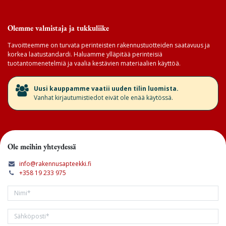
Olemme valmistaja ja tukkuliike
Tavoitteemme on turvata perinteisten rakennustuotteiden saatavuus ja
korkea laatustandardi. Haluamme ylläpitää perinteisiä
tuotantomenetelmiä ja vaalia kestävien materiaalien käyttöä.
​Uusi kauppamme vaatii uuden tilin luomista.
Vanhat kirjautumistiedot eivät ole enää käytössä.
Ole meihin yhteydessä
info@rakennusapteekki.fi
+358 19 233 975