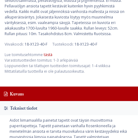
selluloosaliimasta, pellavaöljystä, liidusta ja pigmenteistä. Ei muuta.
Pellavaöljyn ansiota tapetit kestävät kuitenkin hyvin pyyhkimistä
vedellä. Kaikki mallit ovat jäljennöksiä vanhoista malleista ja niissä on
alkuperäisväritys. Jokaisesta kuviosta löytyy myös muunnelmia
värityksessä, esim. vaaleampia sävyjä. Tapeteissa on kuviota eri
aikakausilta 1700-luvulta 1960-luvulle saakka. Rullan leveys: 52cm.
Rullan pituus: 10m. Tasakohdistus 8cm. Valmistettu Ruotsissa.
Viivakoodi:
18-X123-40-F
Tuotekoodi:
18-X123-40-F
Lue toimitusehtomme
tästä
Varastotuotteiden toimitus: 1-3 arkipäivää
Loppuneiden tai tilattujen tuotteiden toimitusajat: 1-4 viikkoa
Mittatilatuilla tuotteilla ei ole palautusoikeutta.
Kuvaus
Tekniset tiedot
Aidot liimamaalilla painetut tapetit ovat täysin muovittomia
paperitapetteja. Tapetit painetaan vanhalla Rosenkoneella ja
menetelmän ansiota ei tarvita muovikalvoa värin kestävyydeksi eikä
muovipitoisia liimoja painatuksessa. Tapetit valmistetaan