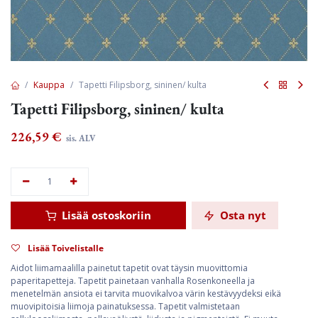
Kauppa
Tapetti Filipsborg, sininen/ kulta
Tapetti Filipsborg, sininen/ kulta
226,59
€
sis. ALV
Lisää ostoskoriin
Osta nyt
Lisää Toivelistalle
Aidot liimamaalilla painetut tapetit ovat täysin muovittomia
paperitapetteja. Tapetit painetaan vanhalla Rosenkoneella ja
menetelmän ansiota ei tarvita muovikalvoa värin kestävyydeksi eikä
muovipitoisia liimoja painatuksessa. Tapetit valmistetaan