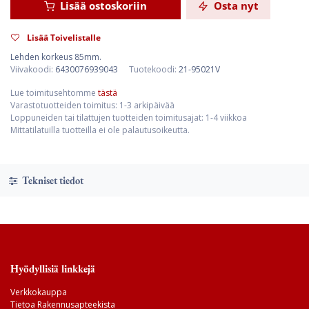
Lisää ostoskoriin
Osta nyt
Lisää Toivelistalle
Lehden korkeus 85mm.
Viivakoodi:
6430076939043
Tuotekoodi:
21-95021V
Lue toimitusehtomme
tästä
Varastotuotteiden toimitus: 1-3 arkipäivää
Loppuneiden tai tilattujen tuotteiden toimitusajat: 1-4 viikkoa
Mittatilatuilla tuotteilla ei ole palautusoikeutta.
Tekniset tiedot
Hyödyllisiä linkkejä
Verkkokauppa
Tietoa Rakennusapteekista