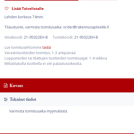
Lisää Toivelistalle
Lehden korkeus 74mm.
Tilaustuote, varmista toimitusaika: order@rakennusapteekki.fi
Viivakoodi:
21-95022EH-B
Tuotekoodi:
21-95022EH-B
Lue toimitusehtomme
tästä
Varastotuotteiden toimitus: 1-3 arkipäivää
Loppuneiden tai tilattujen tuotteiden toimitusajat: 1-4 viikkoa
Mittatilatuilla tuotteilla ei ole palautusoikeutta.
Kuvaus
Tekniset tiedot
Varmista toimitusaika myymälästä.