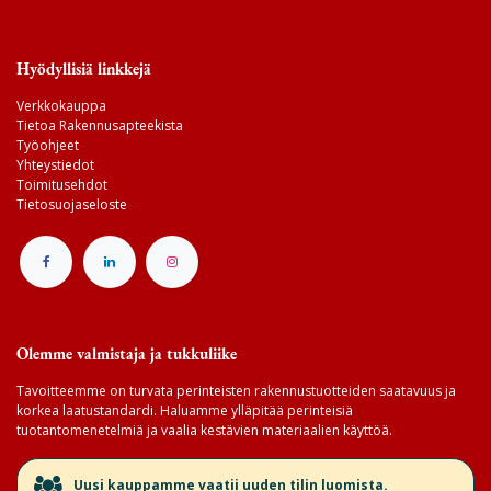
Hyödyllisiä linkkejä
Verkkokauppa
Tietoa Rakennusapteekista
Työohjeet
Yhteystiedot
Toimitusehdot
Tietosuojaseloste
Olemme valmistaja ja tukkuliike
Tavoitteemme on turvata perinteisten rakennustuotteiden saatavuus ja
korkea laatustandardi. Haluamme ylläpitää perinteisiä
tuotantomenetelmiä ja vaalia kestävien materiaalien käyttöä.
​Uusi kauppamme vaatii uuden tilin luomista.