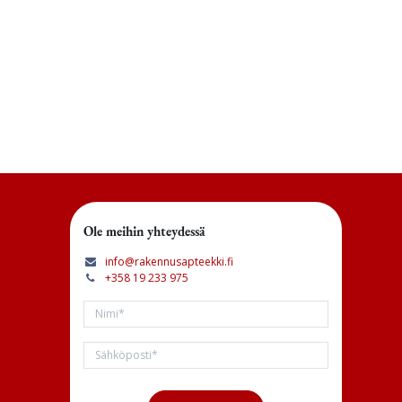
Ole meihin yhteydessä
info@rakennusapteekki.fi
+358 19 233 975