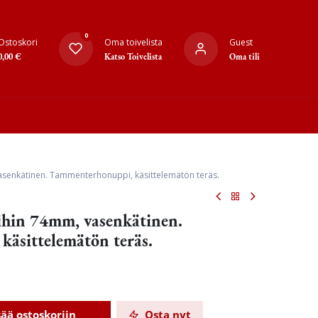
0
Ostoskori
Oma toivelista
Guest
0,00
€
Katso Toivelista
Oma tili
senkätinen. Tammenterhonuppi, käsittelemätön teräs.
ihin 74mm, vasenkätinen.
äsittelemätön teräs.
sää ostoskoriin
Osta nyt