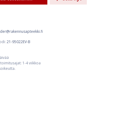
order@rakennusapteekki.fi
odi:
21-95022EV-B
päivää
toimitusajat: 1-4 viikkoa
usoikeutta.