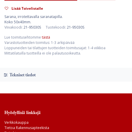
Lisää Toivelistalle
Sarana, irrotettavalla saranatapilla.
Koko 50x40mm.
Viivakoodi:
21-95030S
Tuotekoodi:
21-95030S
Lue toimitusehtomme
tästä
Varastotuotteiden toimitus: 1-3 arkipäivää
Loppuneiden tai tilattujen tuotteiden toimitusajat: 1-4 viikkoa
Mittatilatuilla tuotteilla ei ole palautusoikeutta.
Tekniset tiedot
Hyödyllisiä linkkejä
Verkkokauppa
Tietoa Rakennusapteekista