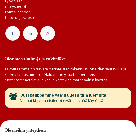
Työohjeet
Yhteystiedot
Toimitusehdot
Tietosuojaseloste
Olemme valmistaja ja tukkuliike
Tavoitteemme on turvata perinteisten rakennustuotteiden saatavuus ja
korkea laatustandardi. Haluamme ylläpitää perinteisiä
tuotantomenetelmiä ja vaalia kestävien materiaalien käyttöä.
​Uusi kauppamme vaatii uuden tilin luomista.
Vanhat kirjautumistiedot eivät ole enää käytössä.
Ole meihin yhteydessä