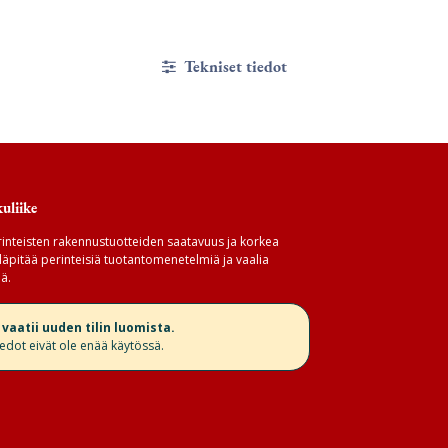
Tekniset tiedot
uliike
inteisten rakennustuotteiden saatavuus ja korkea
äpitää perinteisiä tuotantomenetelmiä ja vaalia
ä.
aatii uuden tilin luomista.
iedot eivät ole enää käytössä.