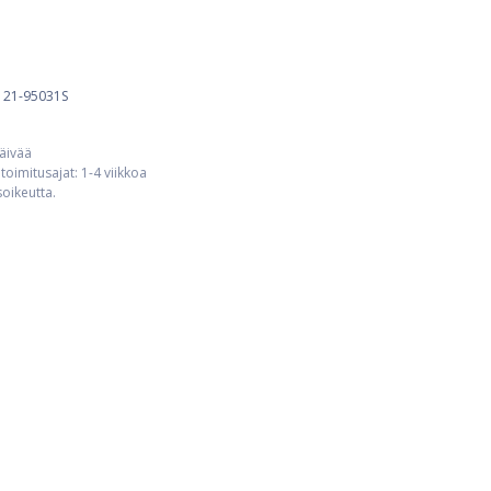
:
21-95031S
päivää
toimitusajat: 1-4 viikkoa
usoikeutta.