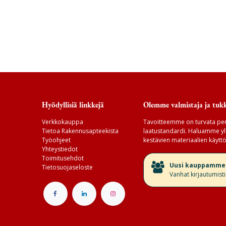
Hyödyllisiä linkkejä
Olemme valmistaja ja tukk
Verkkokauppa
Tavoitteemme on turvata per
Tietoa Rakennusapteekista
laatustandardi. Haluamme yll
Työohjeet
kestävien materiaalien käyttö
Yhteystiedot
Toimitusehdot
​Uusi kauppamme v
Tietosuojaseloste
Vanhat kirjautumist