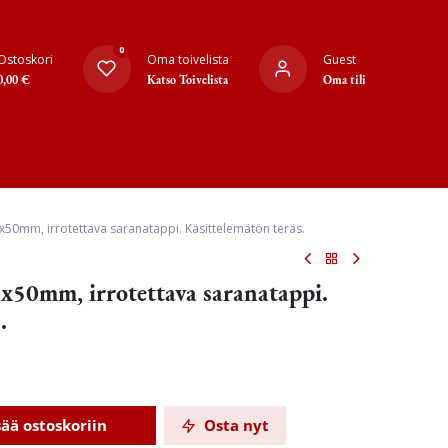
0
Ostoskori
Oma toivelista
Guest
0,00
€
Katso Toivelista
Oma tili
0x50mm, irrotettava saranatappi. Käsittelemätön teräs.
0x50mm, irrotettava saranatappi.
.
sää ostoskoriin
Osta nyt