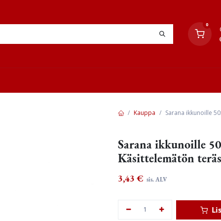
0
YHTEYSTIEDOT
TYÖOHJEET
JÄLLEENMYYJÄT
Kauppa
Sarana ikkunoille 5
Sarana ikkunoille 5
Käsittelemätön teräs
3,43
€
sis. ALV
Li