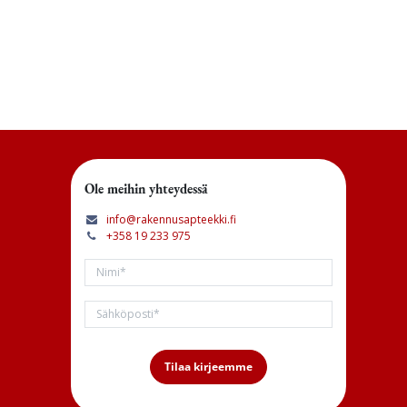
Ole meihin yhteydessä
info@rakennusapteekki.fi
+358 19 233 975
Tilaa kirjeemme