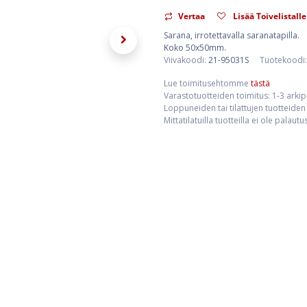
Vertaa
Lisää Toivelistalle
Sarana, irrotettavalla saranatapilla.
Koko 50x50mm.
Viivakoodi:
21-95031S
Tuotekoodi
Lue toimitusehtomme
tästä
Varastotuotteiden toimitus: 1-3 arki
Loppuneiden tai tilattujen tuotteiden 
Mittatilatuilla tuotteilla ei ole palaut