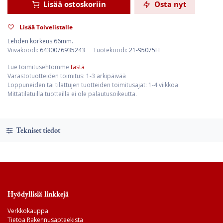
Lisää ostoskoriin
Osta nyt
Lisää Toivelistalle
Lehden korkeus 66mm.
Viivakoodi:
6430076935243
Tuotekoodi:
21-95075H
Lue toimitusehtomme
tästä
Varastotuotteiden toimitus: 1-3 arkipäivää
Loppuneiden tai tilattujen tuotteiden toimitusajat: 1-4 viikkoa
Mittatilatuilla tuotteilla ei ole palautusoikeutta.
Tekniset tiedot
Hyödyllisiä linkkejä
Verkkokauppa
Tietoa Rakennusapteekista