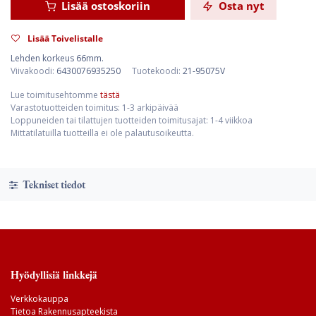
Lisää ostoskoriin
Osta nyt
Lisää Toivelistalle
Lehden korkeus 66mm.
Viivakoodi:
6430076935250
Tuotekoodi:
21-95075V
Lue toimitusehtomme
tästä
Varastotuotteiden toimitus: 1-3 arkipäivää
Loppuneiden tai tilattujen tuotteiden toimitusajat: 1-4 viikkoa
Mittatilatuilla tuotteilla ei ole palautusoikeutta.
Tekniset tiedot
Hyödyllisiä linkkejä
Verkkokauppa
Tietoa Rakennusapteekista