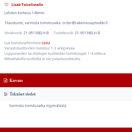
Lisää Toivelistalle
Lehden korkeus 148mm.
Tilaustuote, varmista toimitusaika: order@rakennusapteekki.fi
Viivakoodi:
21-95138ELH-B
Tuotekoodi:
21-95138ELH-B
Lue toimitusehtomme
tästä
Varastotuotteiden toimitus: 1-3 arkipäivää
Loppuneiden tai tilattujen tuotteiden toimitusajat: 1-4 viikkoa
Mittatilatuilla tuotteilla ei ole palautusoikeutta.
Kuvaus
Tekniset tiedot
Varmista toimitusaika myymälästä.