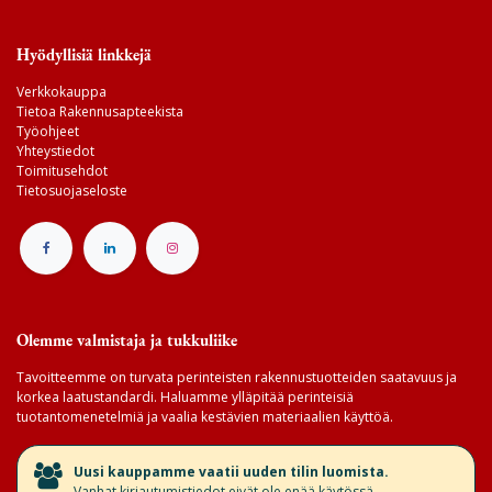
Hyödyllisiä linkkejä
Verkkokauppa
Tietoa Rakennusapteekista
Työohjeet
Yhteystiedot
Toimitusehdot
Tietosuojaseloste
Olemme valmistaja ja tukkuliike
Tavoitteemme on turvata perinteisten rakennustuotteiden saatavuus ja
korkea laatustandardi. Haluamme ylläpitää perinteisiä
tuotantomenetelmiä ja vaalia kestävien materiaalien käyttöä.
​Uusi kauppamme vaatii uuden tilin luomista.
Vanhat kirjautumistiedot eivät ole enää käytössä.