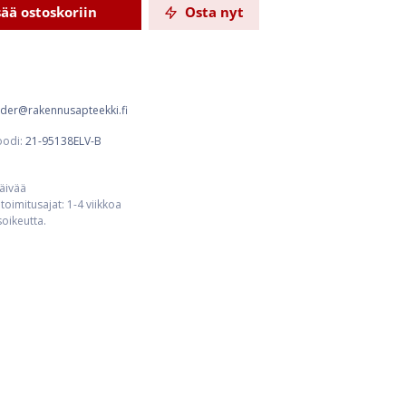
sää ostoskoriin
Osta nyt
order@rakennusapteekki.fi
oodi:
21-95138ELV-B
päivää
toimitusajat: 1-4 viikkoa
usoikeutta.