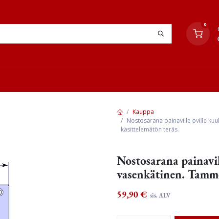
0
YHTEYSTIEDOT
TYÖOHJEET
JÄLLEENMYYJÄT
Kauppa
Nostosarana painaville oville k
käsittelemätön teräs.
Nostosarana painavil
vasenkätinen. Tamme
59,90
€
sis. ALV