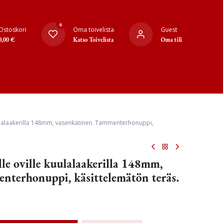
0
Ostoskori
Oma toivelista
Guest
0,00
€
Katso Toivelista
Oma tili
uulalaakerilla 148mm, vasenkätinen. Tammenterhonuppi,
le oville kuulalaakerilla 148mm,
nterhonuppi, käsittelemätön teräs.