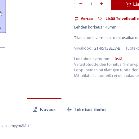
Li
Vertaa
Lisää Toivelistalle
Lehden korkeus 148mm.
Tilaustuote, varmista toimitusaika: 
Viivakoodi:
21-95138ELV-B
Tuotek
Lue toimitusehtomme
tästä
Varastotuotteiden toimitus: 1-3 arki
Loppuneiden tai tilattujen tuotteiden 
Mittatilatuilla tuotteilla ei ole palaut
Kuvaus
Tekniset tiedot
usaika myymälästä.