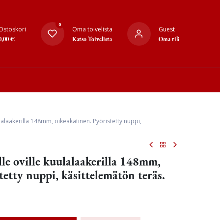
0
Ostoskori
Oma toivelista
Guest
0,00
€
Katso Toivelista
Oma tili
lalaakerilla 148mm, oikeakätinen. Pyöristetty nuppi,
le oville kuulalaakerilla 148mm,
tetty nuppi, käsittelemätön teräs.