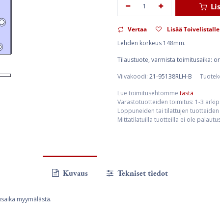
Li
Vertaa
Lisää Toivelistalle
Lehden korkeus 148mm.
Tilaustuote, varmista toimitusaika: 
Viivakoodi:
21-95138RLH-B
Tuotek
Lue toimitusehtomme
tästä
Varastotuotteiden toimitus: 1-3 arki
Loppuneiden tai tilattujen tuotteiden 
Mittatilatuilla tuotteilla ei ole palaut
Kuvaus
Tekniset tiedot
usaika myymälästä.