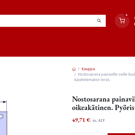
0
YHTEYSTIEDOT
TYÖOHJEET
JÄLLEENMYYJÄT
Kauppa
Nostosarana painaville oville kuu
käsittelemätön teräs.
Nostosarana painavil
oikeakätinen. Pyöris
49,71
€
sis. ALV