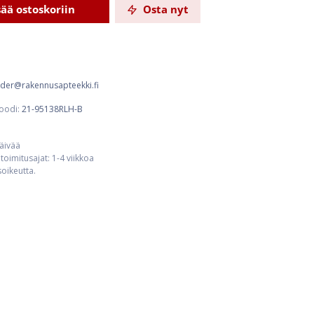
sää ostoskoriin
Osta nyt
order@rakennusapteekki.fi
oodi:
21-95138RLH-B
päivää
toimitusajat: 1-4 viikkoa
usoikeutta.