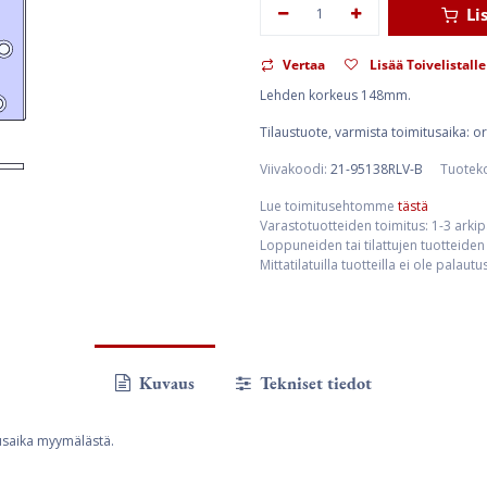
Li
Vertaa
Lisää Toivelistalle
Lehden korkeus 148mm.
Tilaustuote, varmista toimitusaika: 
Viivakoodi:
21-95138RLV-B
Tuotek
Lue toimitusehtomme
tästä
Varastotuotteiden toimitus: 1-3 arki
Loppuneiden tai tilattujen tuotteiden 
Mittatilatuilla tuotteilla ei ole palaut
Kuvaus
Tekniset tiedot
usaika myymälästä.