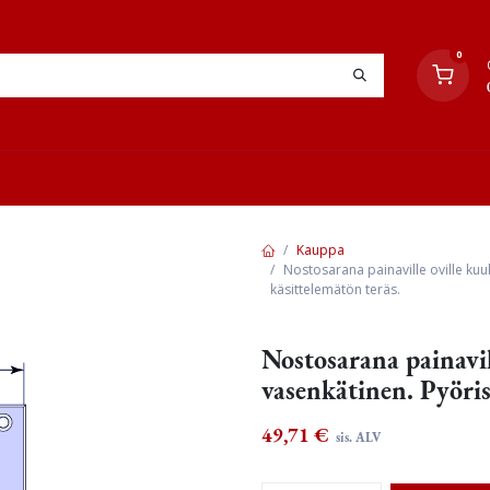
0
YHTEYSTIEDOT
TYÖOHJEET
JÄLLEENMYYJÄT
Kauppa
Nostosarana painaville oville kuu
käsittelemätön teräs.
Nostosarana painavil
vasenkätinen. Pyöris
49,71
€
sis. ALV