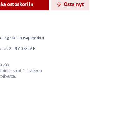
sää ostoskoriin
Osta nyt
order@rakennusapteekki.fi
oodi:
21-95138RLV-B
päivää
toimitusajat: 1-4 viikkoa
usoikeutta.