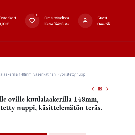
0
Ostoskori
Oma toivelista
Guest
0,00
€
Katso Toivelista
Oma tili
lalaakerilla 148mm, vasenkätinen. Pyöristetty nuppi,
le oville kuulalaakerilla 148mm,
tetty nuppi, käsittelemätön teräs.