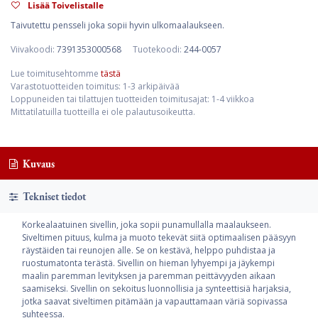
Lisää Toivelistalle
Taivutettu pensseli joka sopii hyvin ulkomaalaukseen.
Viivakoodi:
7391353000568
Tuotekoodi:
244-0057
Lue toimitusehtomme
tästä
Varastotuotteiden toimitus: 1-3 arkipäivää
Loppuneiden tai tilattujen tuotteiden toimitusajat: 1-4 viikkoa
Mittatilatuilla tuotteilla ei ole palautusoikeutta.
Kuvaus
Tekniset tiedot
Korkealaatuinen sivellin, joka sopii punamullalla maalaukseen.
Siveltimen pituus, kulma ja muoto tekevät siitä optimaalisen pääsyyn
räystäiden tai reunojen alle. Se on kestävä, helppo puhdistaa ja
ruostumatonta terästä. Sivellin on hieman lyhyempi ja jäykempi
maalin paremman levityksen ja paremman peittävyyden aikaan
saamiseksi. Sivellin on sekoitus luonnollisia ja synteettisiä harjaksia,
jotka saavat siveltimen pitämään ja vapauttamaan väriä sopivassa
suhteessa.