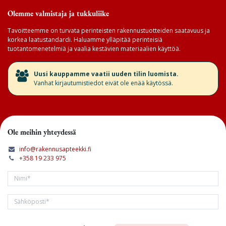
Olemme valmistaja ja tukkuliike
Tavoitteemme on turvata perinteisten rakennustuotteiden saatavuus ja
korkea laatustandardi. Haluamme ylläpitää perinteisiä
tuotantomenetelmiä ja vaalia kestävien materiaalien käyttöä.
​Uusi kauppamme vaatii uuden tilin luomista.
Vanhat kirjautumistiedot eivät ole enää käytössä.
Ole meihin yhteydessä
info@rakennusapteekki.fi
+358 19 233 975