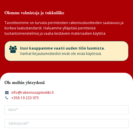
Olemme valmistaja ja tukkuliike
Tavoitteemme on turvata perinteisten rakennustuotteiden saatavuus ja
korkea laatustandardi. Haluamme ylläpitää perinteisiä
tuotantomenetelmiä ja vaalia kestävien materiaalien käyttöä.
​Uusi kauppamme vaatii uuden tilin luomista.
Vanhat kirjautumistiedot eivät ole enää käytössä.
Ole meihin yhteydessä
info@rakennusapteekki.fi
+358 19 233 975