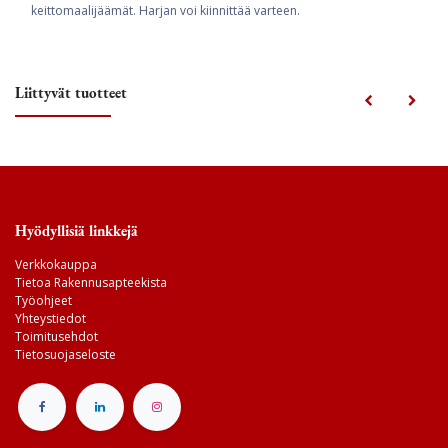
keittomaalijäämät. Harjan voi kiinnittää varteen.
Liittyvät tuotteet
Hyödyllisiä linkkejä
Verkkokauppa
Tietoa Rakennusapteekista
Työohjeet
Yhteystiedot
Toimitusehdot
Tietosuojaseloste