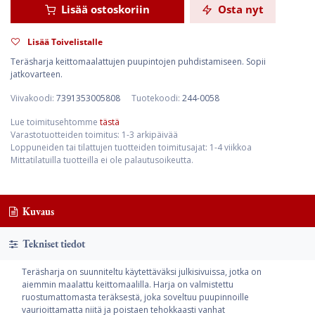
Lisää ostoskoriin
Osta nyt
Lisää Toivelistalle
Teräsharja keittomaalattujen puupintojen puhdistamiseen. Sopii
jatkovarteen.
Viivakoodi:
7391353005808
Tuotekoodi:
244-0058
Lue toimitusehtomme
tästä
Varastotuotteiden toimitus: 1-3 arkipäivää
Loppuneiden tai tilattujen tuotteiden toimitusajat: 1-4 viikkoa
Mittatilatuilla tuotteilla ei ole palautusoikeutta.
Kuvaus
Tekniset tiedot
Teräsharja on suunniteltu käytettäväksi julkisivuissa, jotka on
aiemmin maalattu keittomaalilla. Harja on valmistettu
ruostumattomasta teräksestä, joka soveltuu puupinnoille
vaurioittamatta niitä ja poistaen tehokkaasti vanhat