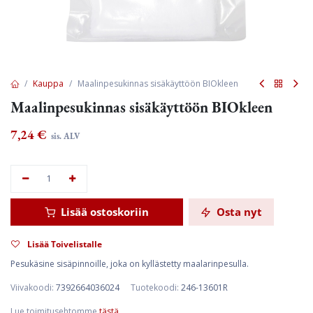
Kauppa
Maalinpesukinnas sisäkäyttöön BIOkleen
Maalinpesukinnas sisäkäyttöön BIOkleen
7,24
€
sis. ALV
Lisää ostoskoriin
Osta nyt
Lisää Toivelistalle
Pesukäsine sisäpinnoille, joka on kyllästetty maalarinpesulla.
Viivakoodi:
7392664036024
Tuotekoodi:
246-13601R
Lue toimitusehtomme
tästä