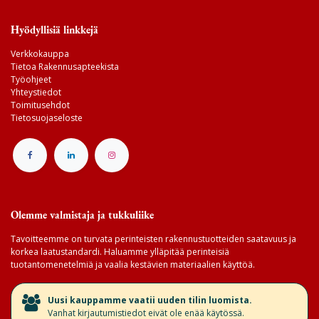
Hyödyllisiä linkkejä
Verkkokauppa
Tietoa Rakennusapteekista
Työohjeet
Yhteystiedot
Toimitusehdot
Tietosuojaseloste
Olemme valmistaja ja tukkuliike
Tavoitteemme on turvata perinteisten rakennustuotteiden saatavuus ja
korkea laatustandardi. Haluamme ylläpitää perinteisiä
tuotantomenetelmiä ja vaalia kestävien materiaalien käyttöä.
​Uusi kauppamme vaatii uuden tilin luomista.
Vanhat kirjautumistiedot eivät ole enää käytössä.