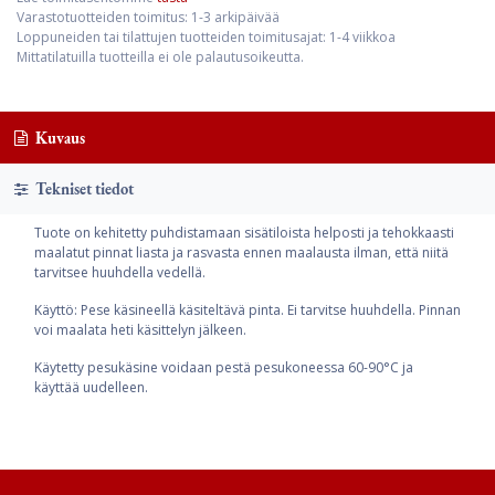
Varastotuotteiden toimitus: 1-3 arkipäivää
Loppuneiden tai tilattujen tuotteiden toimitusajat: 1-4 viikkoa
Mittatilatuilla tuotteilla ei ole palautusoikeutta.
Kuvaus
Tekniset tiedot
Tuote on kehitetty puhdistamaan sisätiloista helposti ja tehokkaasti
maalatut pinnat liasta ja rasvasta ennen maalausta ilman, että niitä
tarvitsee huuhdella vedellä.
Käyttö: Pese käsineellä käsiteltävä pinta. Ei tarvitse huuhdella. Pinnan
voi maalata heti käsittelyn jälkeen.
Käytetty pesukäsine voidaan pestä pesukoneessa 60-90°C ja
käyttää uudelleen.