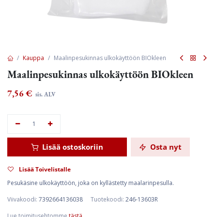
Kauppa
Maalinpesukinnas ulkokäyttöön BIOkleen
Maalinpesukinnas ulkokäyttöön BIOkleen
7,56
€
sis. ALV
Lisää ostoskoriin
Osta nyt
Lisää Toivelistalle
Pesukäsine ulkokäyttöön, joka on kyllästetty maalarinpesulla.
Viivakoodi:
7392664136038
Tuotekoodi:
246-13603R
Lue toimitusehtomme
tästä