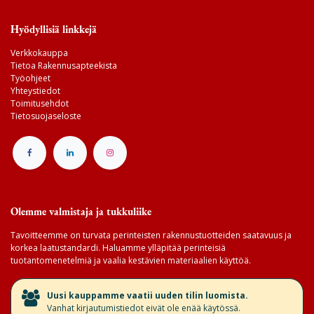
Hyödyllisiä linkkejä
Verkkokauppa
Tietoa Rakennusapteekista
Työohjeet
Yhteystiedot
Toimitusehdot
Tietosuojaseloste
Olemme valmistaja ja tukkuliike
Tavoitteemme on turvata perinteisten rakennustuotteiden saatavuus ja
korkea laatustandardi. Haluamme ylläpitää perinteisiä
tuotantomenetelmiä ja vaalia kestävien materiaalien käyttöä.
​Uusi kauppamme vaatii uuden tilin luomista.
Vanhat kirjautumistiedot eivät ole enää käytössä.