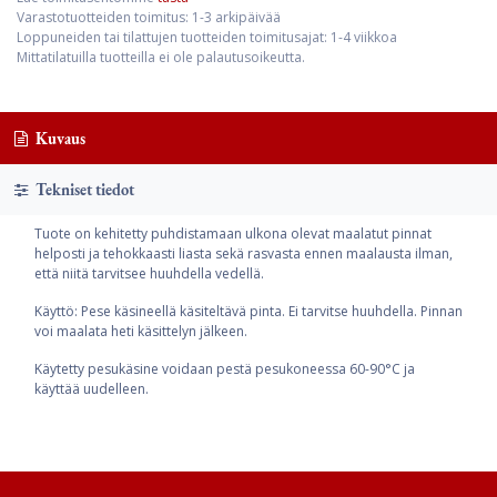
Varastotuotteiden toimitus: 1-3 arkipäivää
Loppuneiden tai tilattujen tuotteiden toimitusajat: 1-4 viikkoa
Mittatilatuilla tuotteilla ei ole palautusoikeutta.
Kuvaus
Tekniset tiedot
Tuote on kehitetty puhdistamaan ulkona olevat maalatut pinnat
helposti ja tehokkaasti liasta sekä rasvasta ennen maalausta ilman,
että niitä tarvitsee huuhdella vedellä.
Käyttö: Pese käsineellä käsiteltävä pinta. Ei tarvitse huuhdella. Pinnan
voi maalata heti käsittelyn jälkeen.
Käytetty pesukäsine voidaan pestä pesukoneessa 60-90°C ja
käyttää uudelleen.