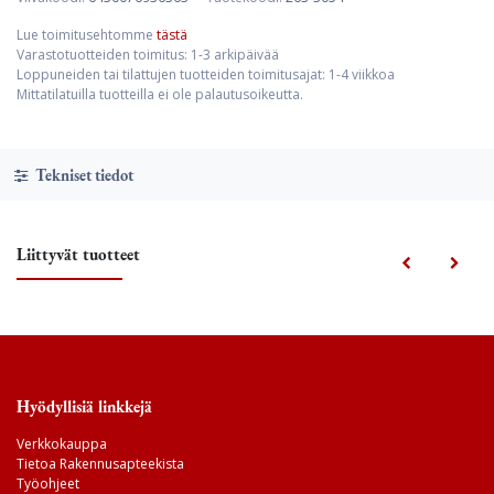
Lue toimitusehtomme
tästä
Varastotuotteiden toimitus: 1-3 arkipäivää
Loppuneiden tai tilattujen tuotteiden toimitusajat: 1-4 viikkoa
Mittatilatuilla tuotteilla ei ole palautusoikeutta.
Tekniset tiedot
Liittyvät tuotteet
Hyödyllisiä linkkejä
Verkkokauppa
Tietoa Rakennusapteekista
Työohjeet