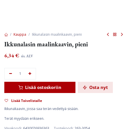
Kauppa
Ikkunalasin maalinkaavin, pieni
Ikkunalasin maalinkaavin, pieni
6,34
€
sis. ALV
Lisää ostoskoriin
Osta nyt
Lisää Toivelistalle
Ikkunakaavin, jossa saa terän vedettyä sisään.
Terät myydään erikseen.
Viivakoodi:
6430076936363
Tuotekoodi:
263-3054