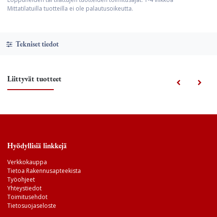
Mittatilatuilla tuotteilla ei ole palautusoikeutta.
Tekniset tiedot
Liittyvät tuotteet
Hyödyllisiä linkkejä
Verkkokauppa
Tietoa Rakennusapteekista
Työohjeet
Yhteystiedot
Toimitusehdot
Tietosuojaseloste