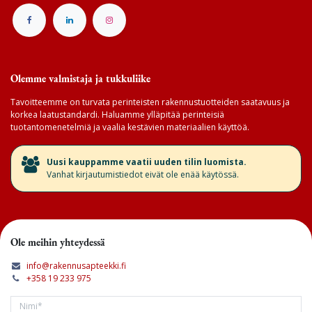
Olemme valmistaja ja tukkuliike
Tavoitteemme on turvata perinteisten rakennustuotteiden saatavuus ja
korkea laatustandardi. Haluamme ylläpitää perinteisiä
tuotantomenetelmiä ja vaalia kestävien materiaalien käyttöä.
​Uusi kauppamme vaatii uuden tilin luomista.
Vanhat kirjautumistiedot eivät ole enää käytössä.
Ole meihin yhteydessä
info@rakennusapteekki.fi
+358 19 233 975