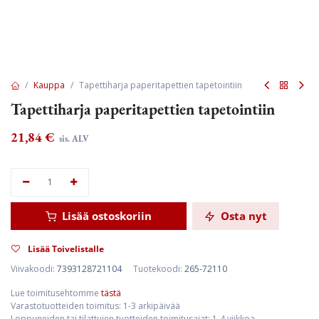
Kauppa
Tapettiharja paperitapettien tapetointiin
Tapettiharja paperitapettien tapetointiin
21,84
€
sis. ALV
Lisää ostoskoriin
Osta nyt
Lisää Toivelistalle
Viivakoodi:
7393128721104
Tuotekoodi:
265-72110
Lue toimitusehtomme
tästä
Varastotuotteiden toimitus: 1-3 arkipäivää
Loppuneiden tai tilattujen tuotteiden toimitusajat: 1-4 viikkoa