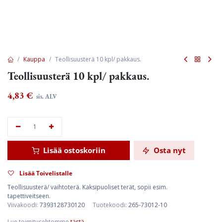
Kauppa
Teollisuusterä 10 kpl/ pakkaus.
Teollisuusterä 10 kpl/ pakkaus.
4,83
€
sis. ALV
Lisää ostoskoriin
Osta nyt
Lisää Toivelistalle
Teollisuusterä/ vaihtoterä. Kaksipuoliset terät, sopii esim.
tapettiveitseen.
Viivakoodi:
7393128730120
Tuotekoodi:
265-73012-10
Lue toimitusehtomme
tästä