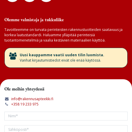
Olemme valmistaja ja tukkuliike
Tavoitteemme on turvata perinteisten rakennustuotteiden saatavuus ja
korkea laatustandardi. Haluamme ylläpitää perinteisiä
tuotantomenetelmiä ja vaalia kestävien materiaalien käyttöä.
​Uusi kauppamme vaatii uuden tilin luomista.
Vanhat kirjautumistiedot eivät ole enää käytössä.
Ole meihin yhteydessä
info@rakennusapteekki.fi
+358 19 233 975