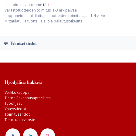
Lue toimitusehtomme
tästä
Varastotuotteiden toimitus: 1-3 arkipäivää
Loppuneiden tai tilattujen tuotteiden toimitusajat: 1-4 viikkoa
Mittatilatuilla tuotteilla ei ole palautusoikeutta.
Tekniset tiedot
Hyödyllisiä linkkejä
Verkkokauppa
Tietoa Rakennusapteekista
Työohjeet
Yhteystiedot
Toimitusehdot
Tietosuojaseloste