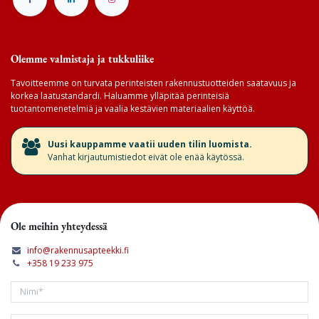
Olemme valmistaja ja tukkuliike
Tavoitteemme on turvata perinteisten rakennustuotteiden saatavuus ja
korkea laatustandardi. Haluamme ylläpitää perinteisiä
tuotantomenetelmiä ja vaalia kestävien materiaalien käyttöä.
​Uusi kauppamme vaatii uuden tilin luomista.
Vanhat kirjautumistiedot eivät ole enää käytössä.
Ole meihin yhteydessä
info@rakennusapteekki.fi
+358 19 233 975