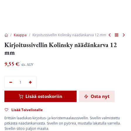
Kauppa
Kirjoitussivellin Kolinsky näädänkarva 12 mm
Kirjoitussivellin Kolinsky näädänkarva 12
mm
9,55
€
sis. ALV
Lisää ostoskoriin
Osta nyt
Lisää Toivelistalle
Erittäin laadukas kirjoitus- ja koristemaalaussivellin. Sivellin valmistettu
pitkästä näädänkarvasta. Sivellin on pyöreä, mustalla lakatulla varrella.
Sivellin sitoo paljon maalia.