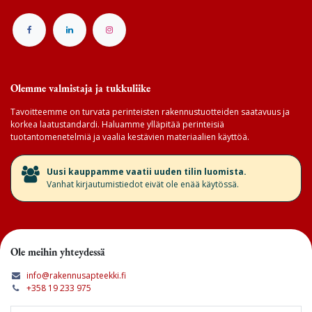
Olemme valmistaja ja tukkuliike
Tavoitteemme on turvata perinteisten rakennustuotteiden saatavuus ja
korkea laatustandardi. Haluamme ylläpitää perinteisiä
tuotantomenetelmiä ja vaalia kestävien materiaalien käyttöä.
​Uusi kauppamme vaatii uuden tilin luomista.
Vanhat kirjautumistiedot eivät ole enää käytössä.
Ole meihin yhteydessä
info@rakennusapteekki.fi
+358 19 233 975