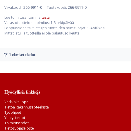
Viivakoodi:
266-9911-0
Tuotekoodi:
266-9911-0
Lue toimitusehtomme
tästä
Varastotuotteiden toimitus: 1-3 arkipäivää
Loppuneiden tai tilattujen tuotteiden toimitusajat: 1-4 viikkoa
Mittatilatuilla tuotteilla ei ole palautusoikeutta.
Tekniset tiedot
Hyödyllisiä linkkejä
Verkkokauppa
Tietoa Rakennusapteekista
Työohjeet
Yhteystiedot
Toimitusehdot
Tietosuojaseloste