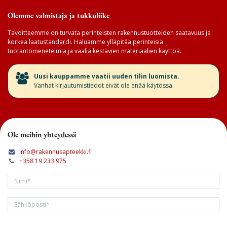
Olemme valmistaja ja tukkuliike
Tavoitteemme on turvata perinteisten rakennustuotteiden saatavuus ja
korkea laatustandardi. Haluamme ylläpitää perinteisiä
tuotantomenetelmiä ja vaalia kestävien materiaalien käyttöä.
​Uusi kauppamme vaatii uuden tilin luomista.
Vanhat kirjautumistiedot eivät ole enää käytössä.
Ole meihin yhteydessä
info@rakennusapteekki.fi
+358 19 233 975