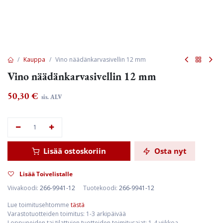
Kauppa
Vino näädänkarvasivellin 12 mm
Vino näädänkarvasivellin 12 mm
50,30
€
sis. ALV
Lisää ostoskoriin
Osta nyt
Lisää Toivelistalle
Viivakoodi:
266-9941-12
Tuotekoodi:
266-9941-12
Lue toimitusehtomme
tästä
Varastotuotteiden toimitus: 1-3 arkipäivää
Loppuneiden tai tilattujen tuotteiden toimitusajat: 1-4 viikkoa