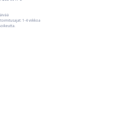
päivää
toimitusajat: 1-4 viikkoa
usoikeutta.