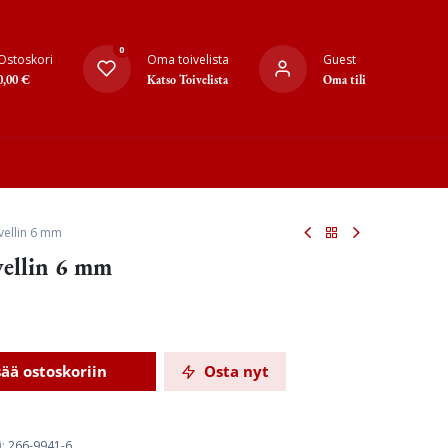
0
Ostoskori
Oma toivelista
Guest
0,00
€
Katso Toivelista
Oma tili
vellin 6 mm
vellin 6 mm
sää ostoskoriin
Osta nyt
i:
266-9941-6