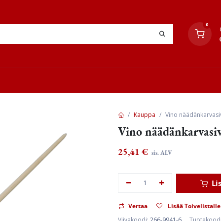
0
YHTEYSTIEDOT
TYÖOHJEET
JÄLLEENMYYJÄT
Kauppa
Vino näädänkarvasi
Vino näädänkarvasi
25,41
€
sis. ALV
Li
Vertaa
Lisää Toivelistalle
Viivakoodi:
266-9941-6
Tuotekood