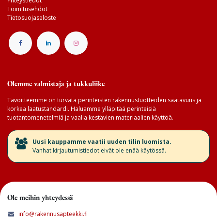
Yhteystiedot
Toimitusehdot
Tietosuojaseloste
Olemme valmistaja ja tukkuliike
Tavoitteemme on turvata perinteisten rakennustuotteiden saatavuus ja
korkea laatustandardi. Haluamme ylläpitää perinteisiä
tuotantomenetelmiä ja vaalia kestävien materiaalien käyttöä.
​Uusi kauppamme vaatii uuden tilin luomista.
Vanhat kirjautumistiedot eivät ole enää käytössä.
Ole meihin yhteydessä
info@rakennusapteekki.fi