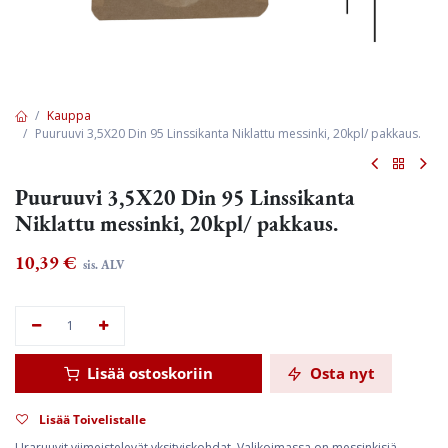
Kauppa
Puuruuvi 3,5X20 Din 95 Linssikanta Niklattu messinki, 20kpl/ pakkaus.
Puuruuvi 3,5X20 Din 95 Linssikanta
Niklattu messinki, 20kpl/ pakkaus.
10,39
€
sis. ALV
Lisää ostoskoriin
Osta nyt
Lisää Toivelistalle
Uraruuvit viimeistelevät yksityiskohdat. Valikoimassa on messinkisiä,