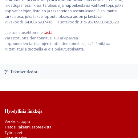
niklattuja messinkisiä, teräksisiä ja haponkestäviä vaihtoehtoja, jotka
sopivat helojen, listojen ja rakenteiden asennukseen. Pieni mutta
tärkeä osa, joka tekee lopputuloksesta aidon ja kestävän.
Viivakoodi:
6430076937445
Tuotekoodi:
315-957090035020-20
Lue toimitusehtomme
tästä
Varastotuotteiden toimitus: 1-3 arkipäivää
Loppuneiden tai tilattujen tuotteiden toimitusajat: 1-4 viikkoa
Mittatilatuilla tuotteilla ei ole palautusoikeutta.
Tekniset tiedot
Hyödyllisiä linkkejä
Verkkokauppa
Tietoa Rakennusapteekista
Työohjeet