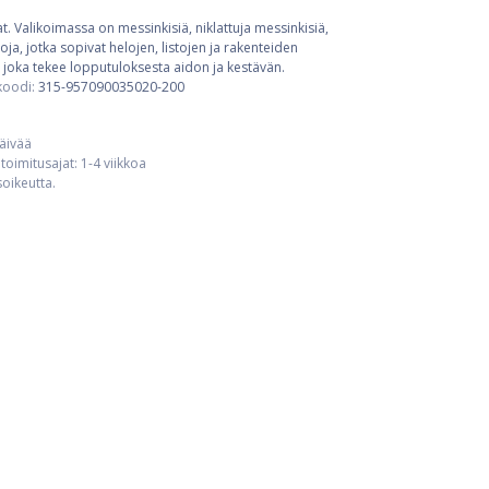
t. Valikoimassa on messinkisiä, niklattuja messinkisiä,
ja, jotka sopivat helojen, listojen ja rakenteiden
 joka tekee lopputuloksesta aidon ja kestävän.
koodi:
315-957090035020-200
päivää
toimitusajat: 1-4 viikkoa
usoikeutta.