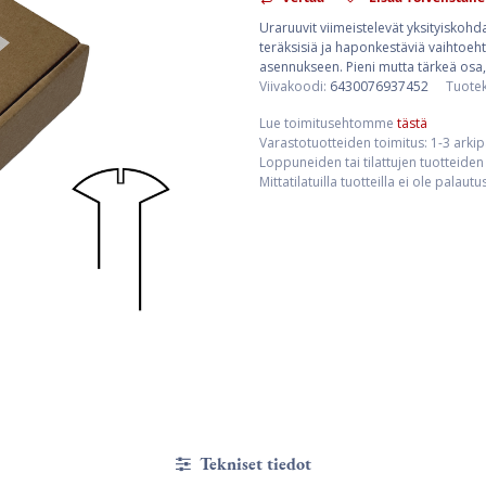
Uraruuvit viimeistelevät yksityiskohda
teräksisiä ja haponkestäviä vaihtoehto
asennukseen. Pieni mutta tärkeä osa,
Viivakoodi:
6430076937452
Tuote
Lue toimitusehtomme
tästä
Varastotuotteiden toimitus: 1-3 arki
Loppuneiden tai tilattujen tuotteiden 
Mittatilatuilla tuotteilla ei ole palaut
Tekniset tiedot