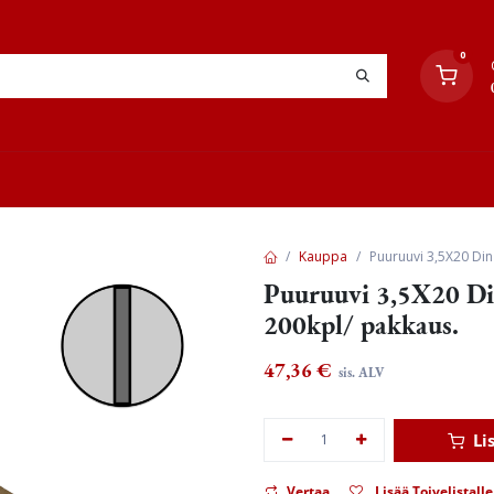
0
YHTEYSTIEDOT
TYÖOHJEET
JÄLLEENMYYJÄT
Kauppa
Puuruuvi 3,5X20 Din 
Puuruuvi 3,5X20 Din
200kpl/ pakkaus.
47,36
€
sis. ALV
Li
Vertaa
Lisää Toivelistalle