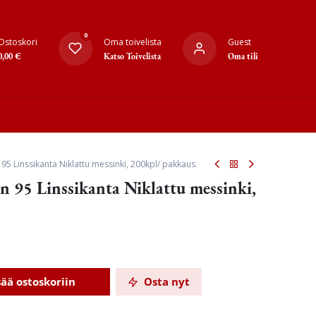
0
Ostoskori
Oma toivelista
Guest
0,00
€
Katso Toivelista
Oma tili
95 Linssikanta Niklattu messinki, 200kpl/ pakkaus.
 95 Linssikanta Niklattu messinki,
sää ostoskoriin
Osta nyt