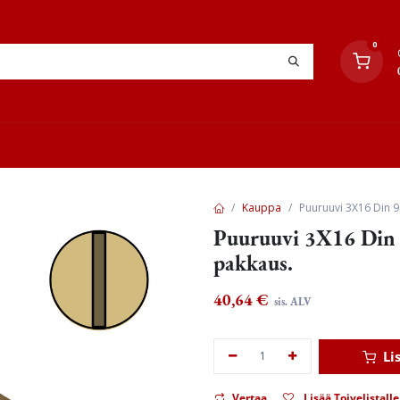
0
YHTEYSTIEDOT
TYÖOHJEET
JÄLLEENMYYJÄT
Kauppa
Puuruuvi 3X16 Din 9
Puuruuvi 3X16 Din 
pakkaus.
40,64
€
sis. ALV
Li
Vertaa
Lisää Toivelistalle