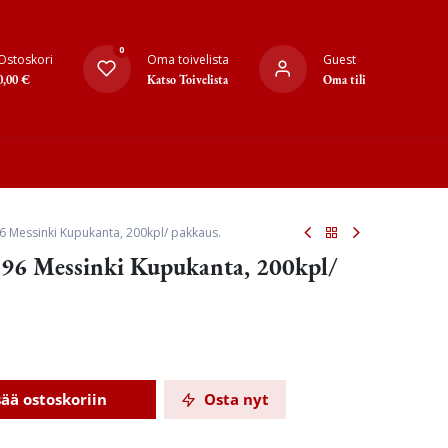
0
Ostoskori
Oma toivelista
Guest
0,00
€
Katso Toivelista
Oma tili
6 Messinki Kupukanta, 200kpl/ pakkaus.
96 Messinki Kupukanta, 200kpl/
sää ostoskoriin
Osta nyt