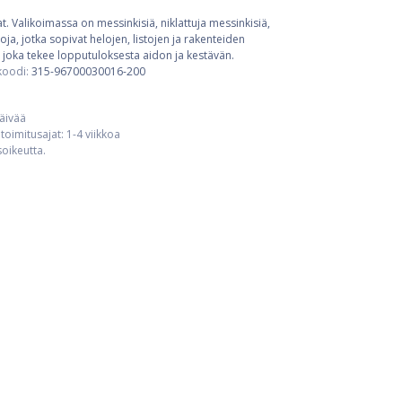
t. Valikoimassa on messinkisiä, niklattuja messinkisiä,
ja, jotka sopivat helojen, listojen ja rakenteiden
 joka tekee lopputuloksesta aidon ja kestävän.
koodi:
315-96700030016-200
päivää
toimitusajat: 1-4 viikkoa
usoikeutta.