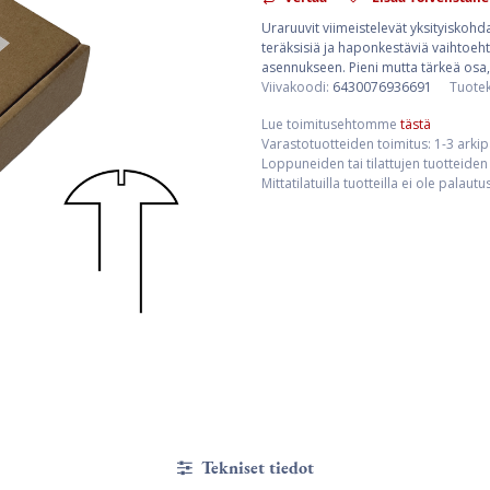
Uraruuvit viimeistelevät yksityiskohda
teräksisiä ja haponkestäviä vaihtoehto
asennukseen. Pieni mutta tärkeä osa,
Viivakoodi:
6430076936691
Tuote
Lue toimitusehtomme
tästä
Varastotuotteiden toimitus: 1-3 arki
Loppuneiden tai tilattujen tuotteiden 
Mittatilatuilla tuotteilla ei ole palaut
Tekniset tiedot