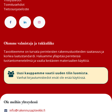
Yhteystiedot
Toimitusehdot
Tietosuojaseloste
Olemme valmistaja ja tukkuliike
Tavoitteemme on turvata perinteisten rakennustuotteiden saatavuus ja
korkea laatustandardi. Haluamme ylläpitää perinteisiä
tuotantomenetelmiä ja vaalia kestävien materiaalien käyttöä.
​Uusi kauppamme vaatii uuden tilin luomista.
Vanhat kirjautumistiedot eivät ole enää käytössä.
Ole meihin yhteydessä
info@rakennusapteekki.fi