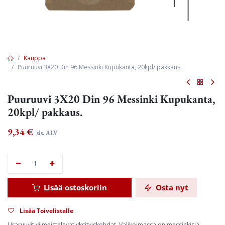
Kauppa
Puuruuvi 3X20 Din 96 Messinki Kupukanta, 20kpl/ pakkaus.
Puuruuvi 3X20 Din 96 Messinki Kupukanta,
20kpl/ pakkaus.
9,34
€
sis. ALV
Lisää ostoskoriin
Osta nyt
Lisää Toivelistalle
Uraruuvit viimeistelevät yksityiskohdat. Valikoimassa on messinkisiä,