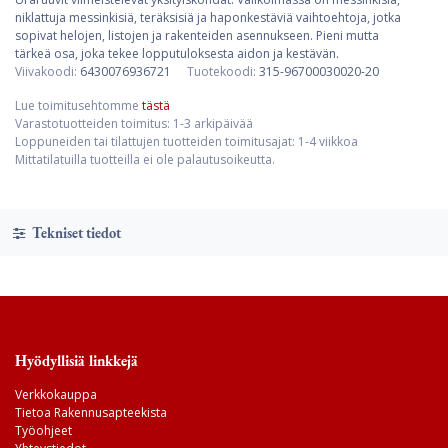
niklattuja messinkisiä, teräksisiä ja haponkestäviä vaihtoehtoja, jotka
sopivat helojen, listojen ja rakenteiden asennukseen. Pieni mutta
tärkeä osa, joka tekee lopputuloksesta aidon ja kestävän.
Viivakoodi:
6430076936721
Tuotekoodi:
315-96700030020-20
Lue toimitusehtomme
tästä
Varastotuotteiden toimitus: 1-3 arkipäivää
Loppuneiden tai tilattujen tuotteiden toimitusajat: 1-4 viikkoa
Mittatilatuilla tuotteilla ei ole palautusoikeutta.
Tekniset tiedot
Hyödyllisiä linkkejä
Verkkokauppa
Tietoa Rakennusapteekista
Työohjeet