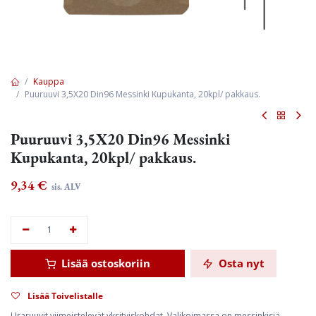
Kauppa
Puuruuvi 3,5X20 Din96 Messinki Kupukanta, 20kpl/ pakkaus.
Puuruuvi 3,5X20 Din96 Messinki
Kupukanta, 20kpl/ pakkaus.
9,34
€
sis. ALV
Lisää ostoskoriin
Osta nyt
Lisää Toivelistalle
Uraruuvit viimeistelevät yksityiskohdat. Valikoimassa on messinkisiä,