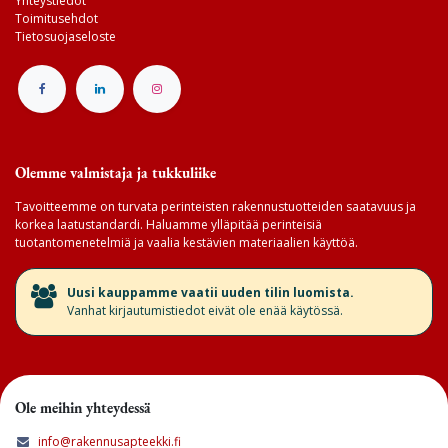
Yhteystiedot
Toimitusehdot
Tietosuojaseloste
Olemme valmistaja ja tukkuliike
Tavoitteemme on turvata perinteisten rakennustuotteiden saatavuus ja
korkea laatustandardi. Haluamme ylläpitää perinteisiä
tuotantomenetelmiä ja vaalia kestävien materiaalien käyttöä.
​Uusi kauppamme vaatii uuden tilin luomista.
Vanhat kirjautumistiedot eivät ole enää käytössä.
Ole meihin yhteydessä
info@rakennusapteekki.fi