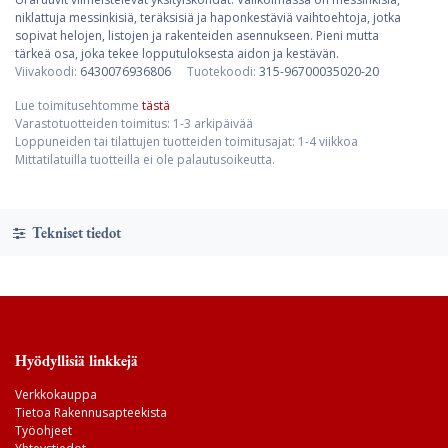
niklattuja messinkisiä, teräksisiä ja haponkestäviä vaihtoehtoja, jotka
sopivat helojen, listojen ja rakenteiden asennukseen. Pieni mutta
tärkeä osa, joka tekee lopputuloksesta aidon ja kestävän.
Viivakoodi:
6430076936806
Tuotekoodi:
315-96700035020-20
Lue toimitusehtomme
tästä
Varastotuotteiden toimitus: 1-3 arkipäivää
Loppuneiden tai tilattujen tuotteiden toimitusajat: 1-4 viikkoa
Mittatilatuilla tuotteilla ei ole palautusoikeutta.
Tekniset tiedot
Hyödyllisiä linkkejä
Verkkokauppa
Tietoa Rakennusapteekista
Työohjeet