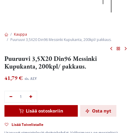
Kauppa
Puuruuvi 3,5X20 Din96 Messinki Kupukanta, 200kpl/ pakkaus.
Puuruuvi 3,5X20 Din96 Messinki
Kupukanta, 200kpl/ pakkaus.
41,79
€
sis. ALV
Lisää ostoskoriin
Osta nyt
Lisää Toivelistalle
Uraruuvit viimeistelevät yksityiskohdat. Valikoimassa on messinkisiä,