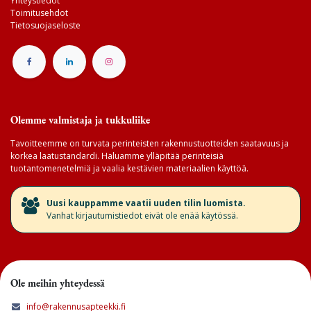
Yhteystiedot
Toimitusehdot
Tietosuojaseloste
Olemme valmistaja ja tukkuliike
Tavoitteemme on turvata perinteisten rakennustuotteiden saatavuus ja
korkea laatustandardi. Haluamme ylläpitää perinteisiä
tuotantomenetelmiä ja vaalia kestävien materiaalien käyttöä.
​Uusi kauppamme vaatii uuden tilin luomista.
Vanhat kirjautumistiedot eivät ole enää käytössä.
Ole meihin yhteydessä
info@rakennusapteekki.fi