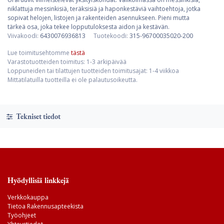
niklattuja messinkisiä, teräksisiä ja haponkestäviä vaihtoehtoja, jotka
sopivat helojen, listojen ja rakenteiden asennukseen. Pieni mutta
tärkeä osa, joka tekee lopputuloksesta aidon ja kestävän.
Viivakoodi:
6430076936813
Tuotekoodi:
315-96700035020-200
Lue toimitusehtomme
tästä
Varastotuotteiden toimitus: 1-3 arkipäivää
Loppuneiden tai tilattujen tuotteiden toimitusajat: 1-4 viikkoa
Mittatilatuilla tuotteilla ei ole palautusoikeutta.
Tekniset tiedot
Hyödyllisiä linkkejä
Verkkokauppa
Tietoa Rakennusapteekista
Työohjeet