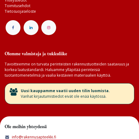
Yhteystiedot
Toimitusehdot
Tietosuojaseloste
Olemme valmistaja ja tukkuliike
Tavoitteemme on turvata perinteisten rakennustuotteiden saatavuus ja
korkea laatustandardi. Haluamme ylläpitää perinteisiä
tuotantomenetelmiä ja vaalia kestävien materiaalien käyttöä.
​Uusi kauppamme vaatii uuden tilin luomista.
Vanhat kirjautumistiedot eivät ole enää käytössä.
Ole meihin yhteydessä
info@rakennusapteekki.fi