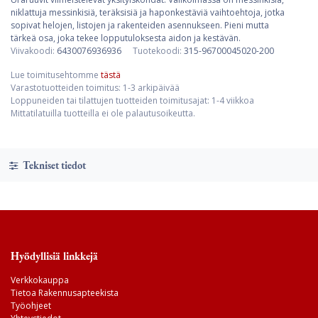
niklattuja messinkisiä, teräksisiä ja haponkestäviä vaihtoehtoja, jotka
sopivat helojen, listojen ja rakenteiden asennukseen. Pieni mutta
tärkeä osa, joka tekee lopputuloksesta aidon ja kestävän.
Viivakoodi:
6430076936936
Tuotekoodi:
315-96700045020-200
Lue toimitusehtomme
tästä
Varastotuotteiden toimitus: 1-3 arkipäivää
Loppuneiden tai tilattujen tuotteiden toimitusajat: 1-4 viikkoa
Mittatilatuilla tuotteilla ei ole palautusoikeutta.
Tekniset tiedot
Hyödyllisiä linkkejä
Verkkokauppa
Tietoa Rakennusapteekista
Työohjeet