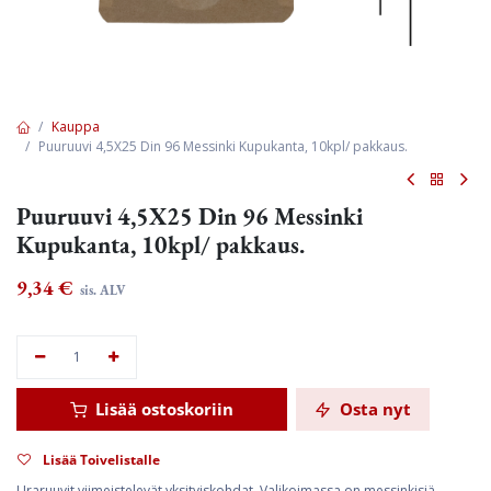
Kauppa
Puuruuvi 4,5X25 Din 96 Messinki Kupukanta, 10kpl/ pakkaus.
Puuruuvi 4,5X25 Din 96 Messinki
Kupukanta, 10kpl/ pakkaus.
9,34
€
sis. ALV
Lisää ostoskoriin
Osta nyt
Lisää Toivelistalle
Uraruuvit viimeistelevät yksityiskohdat. Valikoimassa on messinkisiä,