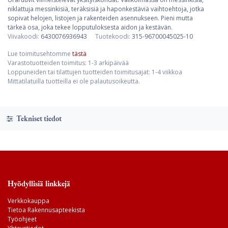
niklattuja messinkisiä, teräksisiä ja haponkestäviä vaihtoehtoja, jotka
sopivat helojen, listojen ja rakenteiden asennukseen. Pieni mutta
tärkeä osa, joka tekee lopputuloksesta aidon ja kestävän.
Viivakoodi:
6430076936943
Tuotekoodi:
315-96700045025-10
Lue toimitusehtomme
tästä
Varastotuotteiden toimitus: 1-3 arkipäivää
Loppuneiden tai tilattujen tuotteiden toimitusajat: 1-4 viikkoa
Mittatilatuilla tuotteilla ei ole palautusoikeutta.
Tekniset tiedot
Hyödyllisiä linkkejä
Verkkokauppa
Tietoa Rakennusapteekista
Työohjeet