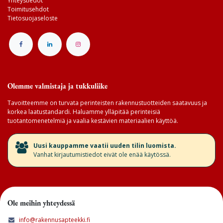
Yhteystiedot
Toimitusehdot
Tietosuojaseloste
Olemme valmistaja ja tukkuliike
Tavoitteemme on turvata perinteisten rakennustuotteiden saatavuus ja
korkea laatustandardi. Haluamme ylläpitää perinteisiä
tuotantomenetelmiä ja vaalia kestävien materiaalien käyttöä.
​Uusi kauppamme vaatii uuden tilin luomista.
Vanhat kirjautumistiedot eivät ole enää käytössä.
Ole meihin yhteydessä
info@rakennusapteekki.fi