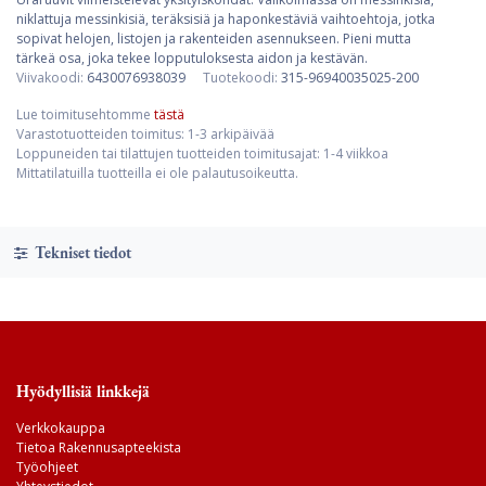
niklattuja messinkisiä, teräksisiä ja haponkestäviä vaihtoehtoja, jotka
sopivat helojen, listojen ja rakenteiden asennukseen. Pieni mutta
tärkeä osa, joka tekee lopputuloksesta aidon ja kestävän.
Viivakoodi:
6430076938039
Tuotekoodi:
315-96940035025-200
Lue toimitusehtomme
tästä
Varastotuotteiden toimitus: 1-3 arkipäivää
Loppuneiden tai tilattujen tuotteiden toimitusajat: 1-4 viikkoa
Mittatilatuilla tuotteilla ei ole palautusoikeutta.
Tekniset tiedot
Hyödyllisiä linkkejä
Verkkokauppa
Tietoa Rakennusapteekista
Työohjeet