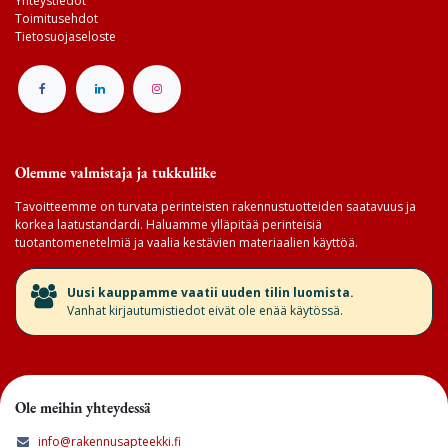
Yhteystiedot
Toimitusehdot
Tietosuojaseloste
Olemme valmistaja ja tukkuliike
Tavoitteemme on turvata perinteisten rakennustuotteiden saatavuus ja
korkea laatustandardi. Haluamme ylläpitää perinteisiä
tuotantomenetelmiä ja vaalia kestävien materiaalien käyttöä.
​Uusi kauppamme vaatii uuden tilin luomista.
Vanhat kirjautumistiedot eivät ole enää käytössä.
Ole meihin yhteydessä
info@rakennusapteekki.fi