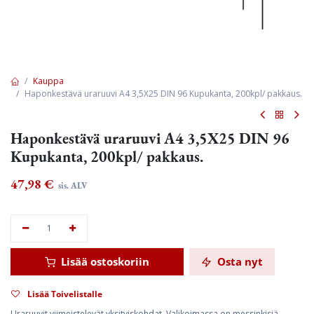
Kauppa
Haponkestävä uraruuvi A4 3,5X25 DIN 96 Kupukanta, 200kpl/ pakkaus.
Haponkestävä uraruuvi A4 3,5X25 DIN 96
Kupukanta, 200kpl/ pakkaus.
47,98
€
sis. ALV
Lisää ostoskoriin
Osta nyt
Lisää Toivelistalle
Uraruuvit viimeistelevät yksityiskohdat. Valikoimassa on messinkisiä,